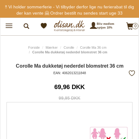
‼️ Vi holder sommerferie - Vi tilbyder derfor lige nu ferierabat til dig
der kan vente 🤗 Ordrer bestilt nu sendes start uge 33
Bliv medlem
0
Toggle
optjen 10%
navigation
Forside
Mærker
Corolle
Corolle Ma 36 cm
Corolle Ma dukketøj nederdel blomstret 36 cm
Corolle Ma dukketøj nederdel blomstret 36 cm
EAN: 4062013211848
Tilf
69,96 DKK
fra
favo
99,95 DKK