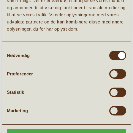
som muligt. Det er et værktøj til at tilpasse vores indhold
og annoncer, til at vise dig funktioner til sociale medier og
til at se vores trafik. Vi deler oplysningerne med vores
udvalgte partnere og de kan kombinere disse med andre
oplysninger, du for har oplyst dem.
Samtykkevalg
Nødvendig
Corolle Dukke Ma hårbøjle
» læs mere
Præferencer
34,96 kr.
49,95
kr.
Statistik
Marketing