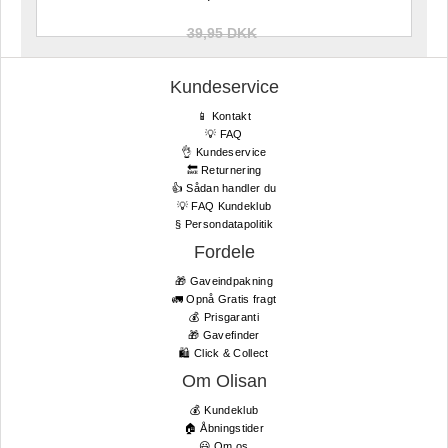
39,95 DKK
Kundeservice
📱 Kontakt
💡 FAQ
👌 Kundeservice
🔙 Returnering
👍 Sådan handler du
💡 FAQ Kundeklub
§ Persondatapolitik
Fordele
🎁 Gaveindpakning
🚛 Opnå Gratis fragt
💰 Prisgaranti
🎁 Gavefinder
🛍 Click & Collect
Om Olisan
💰 Kundeklub
🏠 Åbningstider
😃 Om os