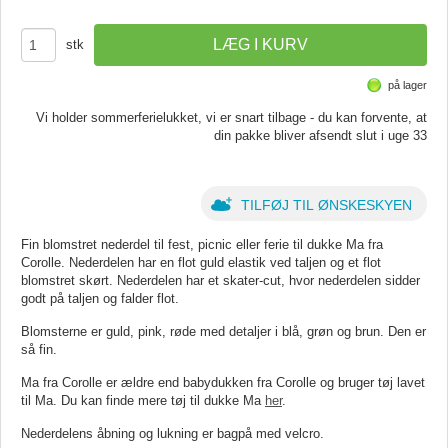
stk
på lager
Vi holder sommerferielukket, vi er snart tilbage - du kan forvente, at
din pakke bliver afsendt slut i uge 33
TILFØJ TIL ØNSKESKYEN
Fin blomstret nederdel til fest, picnic eller ferie til dukke Ma fra
Corolle. Nederdelen har en flot guld elastik ved taljen og et flot
blomstret skørt. Nederdelen har et skater-cut, hvor nederdelen sidder
godt på taljen og falder flot.
Blomsterne er guld, pink, røde med detaljer i blå, grøn og brun. Den er
så fin.
Ma fra Corolle er ældre end babydukken fra Corolle og bruger tøj lavet
til Ma. Du kan finde mere tøj til dukke Ma
her
.
Nederdelens åbning og lukning er bagpå med velcro.