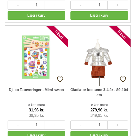
Tilbud
Tilbud
Djeco Tatoveringer - Mimi sweet
Gladiator kostume 3-4 år - 89-104
cm
» læs mere
» læs mere
31,96 kr.
279,96 kr.
39,95
kr.
349,95
kr.