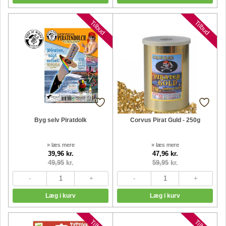
Tilbud
Tilbud
Byg selv Piratdolk
Corvus Pirat Guld - 250g
» læs mere
» læs mere
39,96 kr.
47,96 kr.
49,95
kr.
59,95
kr.