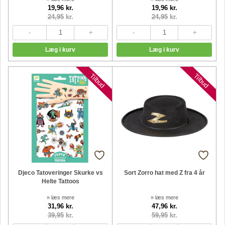
19,96 kr.
19,96 kr.
24,95
kr.
24,95
kr.
Tilbud
Tilbud
Djeco Tatoveringer Skurke vs
Sort Zorro hat med Z fra 4 år
Helte Tattoos
» læs mere
» læs mere
31,96 kr.
47,96 kr.
39,95
kr.
59,95
kr.