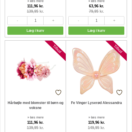
» læs mere
» læs mere
111,96 kr.
63,96 kr.
139,95
kr.
79,95
kr.
Tilbud
Tilbud
Hårbøjle med blomster til børn og
Fe Vinger Lyserød Alessandra
voksne
» læs mere
» læs mere
111,96 kr.
119,96 kr.
139,95
kr.
149,95
kr.