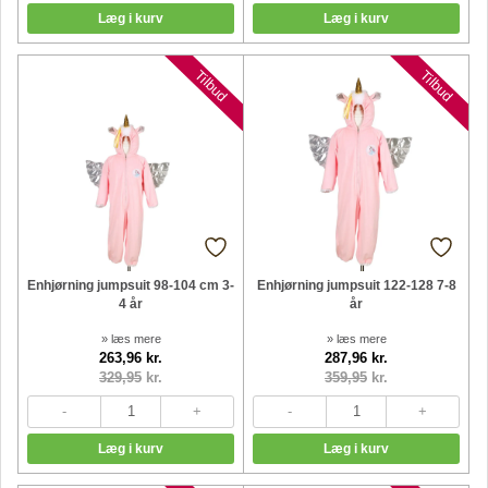
Tilbud
Tilbud
Enhjørning jumpsuit 98-104 cm 3-
Enhjørning jumpsuit 122-128 7-8
4 år
år
» læs mere
» læs mere
263,96 kr.
287,96 kr.
329,95
kr.
359,95
kr.