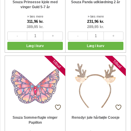
Souza Prinsesse kjole med
Souza Panda udklædning 2 år
vinger Guld 5-7 år
» læs mere
» læs mere
311,96 kr.
231,96 kr.
389,95
kr.
289,95
kr.
Tilbud
Tilbud
Souza Sommerfugle vinger
Rensdyr jule hårbøjle Coosje
Papillon