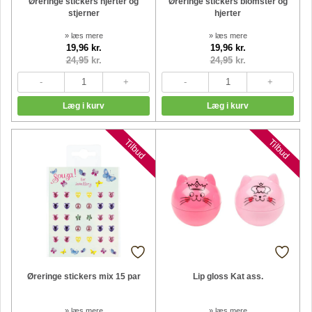
Øreringe stickers hjerter og
Øreringe stickers blomster og
stjerner
hjerter
» læs mere
» læs mere
19,96 kr.
19,96 kr.
24,95
kr.
24,95
kr.
Tilbud
Tilbud
Øreringe stickers mix 15 par
Lip gloss Kat ass.
» læs mere
» læs mere