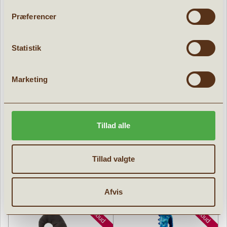
Tilbud
Tilbud
Præferencer
Statistik
Marketing
Troldmands kappe inkl. briller
Great Pretenders Piratklap sort
Tillad alle
» læs mere
» læs mere
263,96 kr.
15,96 kr.
329,95
kr.
19,95
kr.
Tillad valgte
Afvis
Tilbud
Tilbud