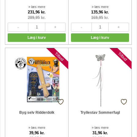
» læs mere
» læs mere
231,96 kr.
135,96 kr.
289,95
kr.
169,95
kr.
Tilbud
Tilbud
Byg selv Ridderdolk
Tryllestav Sommerfugl
» læs mere
» læs mere
39,96 kr.
31,96 kr.