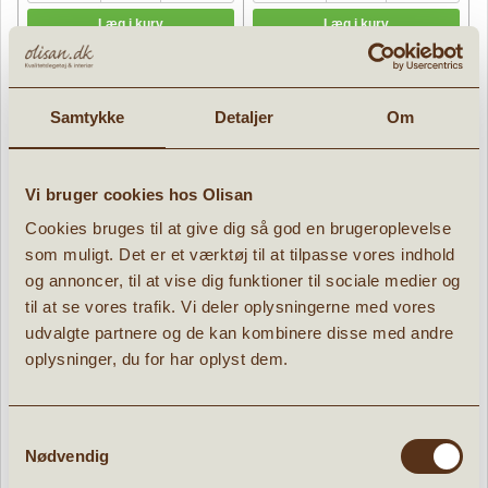
Tilbud
Tilbud
Samtykke
Detaljer
Om
Vi bruger cookies hos Olisan
Cookies bruges til at give dig så god en brugeroplevelse
som muligt. Det er et værktøj til at tilpasse vores indhold
og annoncer, til at vise dig funktioner til sociale medier og
Great Pretenders Guld Fe 3 dele
Troldmands stav magisk
til at se vores trafik. Vi deler oplysningerne med vores
4-6 år
tryllestav
udvalgte partnere og de kan kombinere disse med andre
» læs mere
» læs mere
oplysninger, du for har oplyst dem.
239,96 kr.
55,96 kr.
299,95
kr.
69,95
kr.
Samtykkevalg
Nødvendig