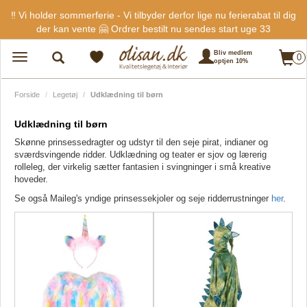
‼️ Vi holder sommerferie - Vi tilbyder derfor lige nu ferierabat til dig
der kan vente 🤗 Ordrer bestilt nu sendes start uge 33
Bliv medlem
0
Toggle
optjen 10%
navigation
Forside
Legetøj
Udklædning til børn
Udklædning til børn
Skønne prinsessedragter og udstyr til den seje pirat, indianer og
sværdsvingende ridder. Udklædning og teater er sjov og lærerig
rolleleg, der virkelig sætter fantasien i svingninger i små kreative
hoveder.
Se også Maileg's yndige prinsessekjoler og seje ridderrustninger
her
.