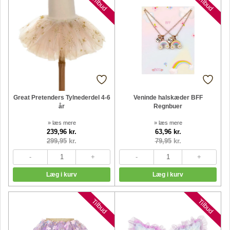
Tilbud
Tilbud
Great Pretenders Tylnederdel 4-6
Veninde halskæder BFF
år
Regnbuer
» læs mere
» læs mere
239,96 kr.
63,96 kr.
299,95
kr.
79,95
kr.
Tilbud
Tilbud