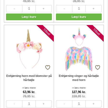
49,95
kr.
39,95
kr.
Tilbud
Tilbud
Enhjørning horn med blomster på
Enhjørning vinger og hårbøjle
hårbøjle
med horn
» læs mere
» læs mere
63,96 kr.
127,96 kr.
79,95
kr.
159,95
kr.