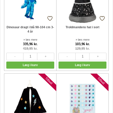
Dinosaur dragt i blå 98-104 cm 3-
Troldmandens hat i sort
4 år
» læs mere
» læs mere
335,96 kr.
103,96 kr.
419,95
kr.
129,95
kr.
Tilbud
Tilbud