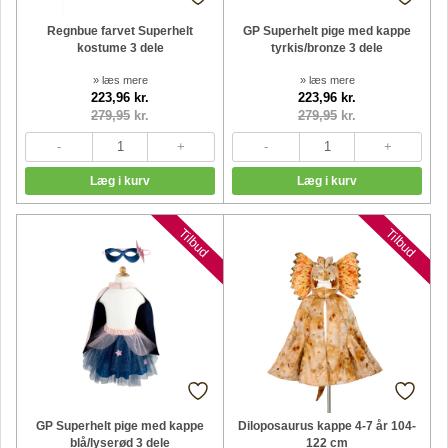
Regnbue farvet Superhelt
GP Superhelt pige med kappe
kostume 3 dele
tyrkis/bronze 3 dele
» læs mere
» læs mere
223,96 kr.
223,96 kr.
279,95
kr.
279,95
kr.
Tilbud
Tilbud
GP Superhelt pige med kappe
Diloposaurus kappe 4-7 år 104-
blå/lyserød 3 dele
122 cm