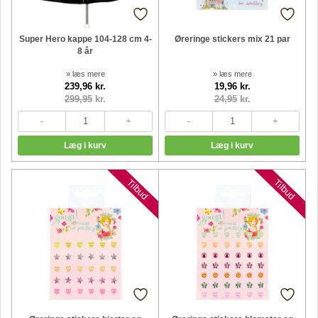
Super Hero kappe 104-128 cm 4-
Øreringe stickers mix 21 par
8 år
» læs mere
» læs mere
239,96 kr.
19,96 kr.
299,95
kr.
24,95
kr.
Tilbud
Tilbud