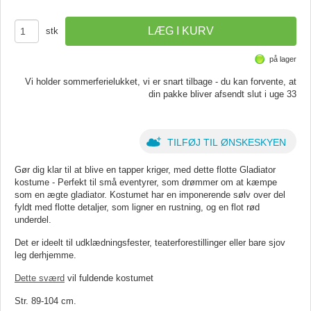
stk
på lager
Vi holder sommerferielukket, vi er snart tilbage - du kan forvente, at
din pakke bliver afsendt slut i uge 33
TILFØJ TIL ØNSKESKYEN
Gør dig klar til at blive en tapper kriger, med dette flotte Gladiator
kostume - Perfekt til små eventyrer, som drømmer om at kæmpe
som en ægte gladiator. Kostumet har en imponerende sølv over del
fyldt med flotte detaljer, som ligner en rustning, og en flot rød
underdel.
Det er ideelt til udklædningsfester, teaterforestillinger eller bare sjov
leg derhjemme.
Dette sværd
vil fuldende kostumet
Str. 89-104 cm.