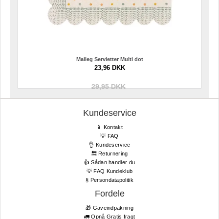
Maileg Servietter Multi dot
23,96 DKK
29,95 DKK
Kundeservice
📱 Kontakt
💡 FAQ
👌 Kundeservice
🔙 Returnering
👍 Sådan handler du
💡 FAQ Kundeklub
§ Persondatapolitik
Fordele
🎁 Gaveindpakning
🚛 Opnå Gratis fragt