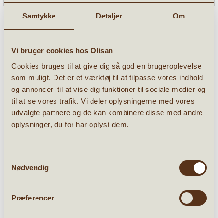
Samtykke
Detaljer
Om
Vi bruger cookies hos Olisan
Ridder Eduard kappe 3-4 år - 98-104 cm
Cookies bruges til at give dig så god en brugeroplevelse
som muligt. Det er et værktøj til at tilpasse vores indhold
» læs mere
231,96 kr.
og annoncer, til at vise dig funktioner til sociale medier og
289,95
kr.
til at se vores trafik. Vi deler oplysningerne med vores
udvalgte partnere og de kan kombinere disse med andre
oplysninger, du for har oplyst dem.
Samtykkevalg
POPULÆRE PRODUKTER:
Nødvendig
d
Tilbud
Præferencer