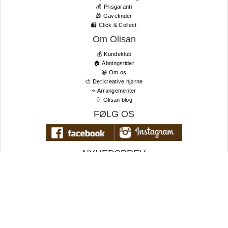
💰 Prisgaranti
🎁 Gavefinder
🛍 Click & Collect
Om Olisan
💰 Kundeklub
🏠 Åbningstider
😃 Om os
🎨 Det kreative hjørne
⭐️ Arrangementer
🎈 Olisan blog
FØLG OS
NYHEDSBREV
Tilmeld dig vores nyhedsbrev og få de bedste tilbud og seneste
nyheder først!
TIL TOPPEN
E-
mail
Tilmeld nyhedsbrev