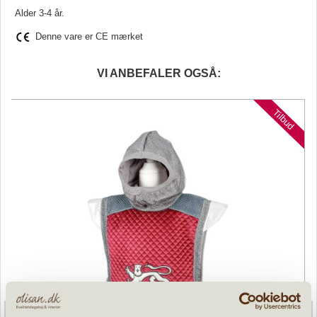
Alder 3-4 år.
Denne vare er CE mærket
VI ANBEFALER OGSÅ:
d
Tilbud