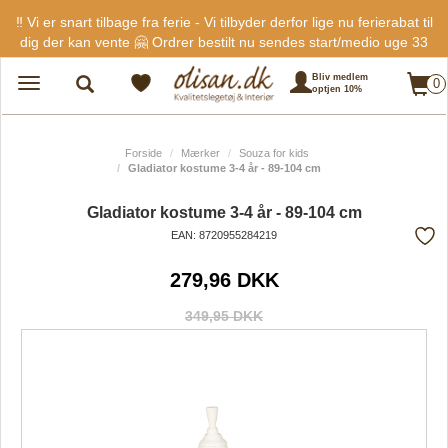
‼️ Vi er snart tilbage fra ferie - Vi tilbyder derfor lige nu ferierabat til
dig der kan vente 🤗 Ordrer bestilt nu sendes start/medio uge 33
Bliv medlem
0
Toggle
optjen 10%
navigation
Forside
Mærker
Souza for kids
Gladiator kostume 3-4 år - 89-104 cm
Gladiator kostume 3-4 år - 89-104 cm
EAN: 8720955284219
Tilf
279,96 DKK
fra
favo
349,95 DKK