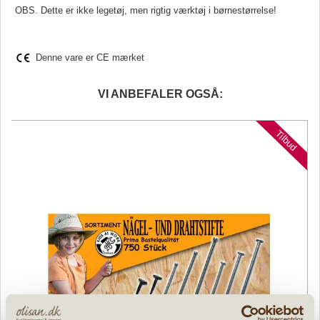
OBS. Dette er ikke legetøj, men rigtig værktøj i børnestørrelse!
Denne vare er CE mærket
VI ANBEFALER OGSÅ:
er
d
Tilbud