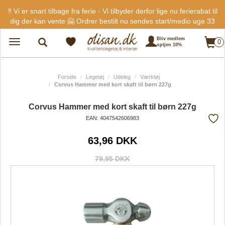
‼️ Vi er snart tilbage fra ferie - Vi tilbyder derfor lige nu ferierabat til
dig der kan vente 🤗 Ordrer bestilt nu sendes start/medio uge 33
Bliv medlem
0
Toggle
optjen 10%
navigation
Forside
Legetøj
Udeleg
Værktøj
Corvus Hammer med kort skaft til børn 227g
Corvus Hammer med kort skaft til børn 227g
EAN: 4047542606983
Tilf
63,96 DKK
fra
favo
79,95 DKK