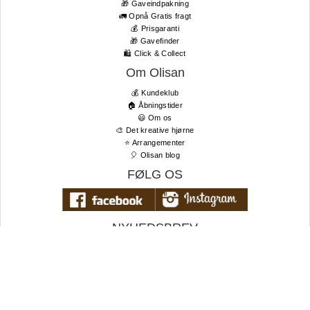
🎁 Gaveindpakning
🚛 Opnå Gratis fragt
💰 Prisgaranti
🎁 Gavefinder
🛍 Click & Collect
Om Olisan
💰 Kundeklub
🏠 Åbningstider
😃 Om os
🎨 Det kreative hjørne
⭐️ Arrangementer
🎈 Olisan blog
FØLG OS
NYHEDSBREV
Tilmeld dig vores nyhedsbrev og få de bedste tilbud og seneste
nyheder først!
TIL TOPPEN
E-
mail