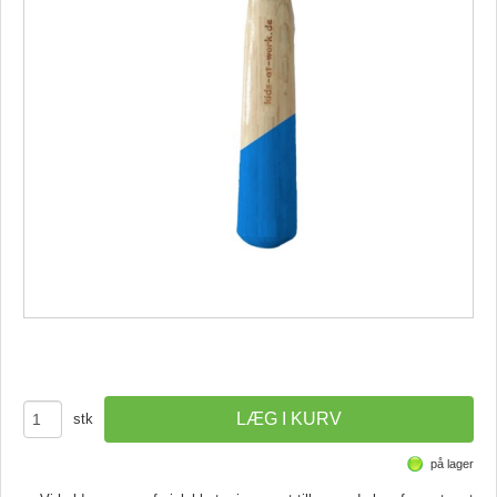
stk
på lager