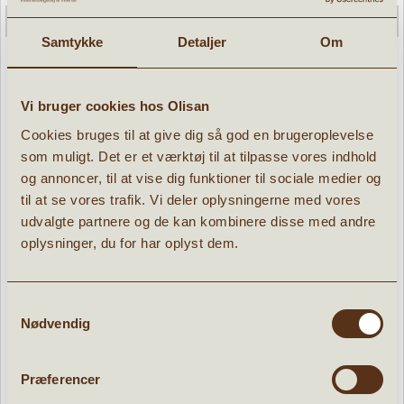
Samtykke
Detaljer
Om
Vi bruger cookies hos Olisan
Corvus boks med søm
Cookies bruges til at give dig så god en brugeroplevelse
som muligt. Det er et værktøj til at tilpasse vores indhold
» læs mere
og annoncer, til at vise dig funktioner til sociale medier og
39,96 kr.
til at se vores trafik. Vi deler oplysningerne med vores
49,95
kr.
udvalgte partnere og de kan kombinere disse med andre
oplysninger, du for har oplyst dem.
Samtykkevalg
Nødvendig
POPULÆRE PRODUKTER:
er
d
Tilbud
Præferencer