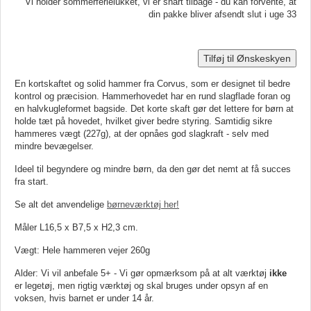
Vi holder sommerferielukket, vi er snart tilbage - du kan forvente, at
din pakke bliver afsendt slut i uge 33
Tilføj til Ønskeskyen
En kortskaftet og solid hammer fra Corvus, som er designet til bedre
kontrol og præcision. Hammerhovedet har en rund slagflade foran og
en halvkugleformet bagside. Det korte skaft gør det lettere for børn at
holde tæt på hovedet, hvilket giver bedre styring. Samtidig sikre
hammeres vægt (227g), at der opnåes god slagkraft - selv med
mindre bevægelser.
Ideel til begyndere og mindre børn, da den gør det nemt at få succes
fra start.
Se alt det anvendelige
børneværktøj her!
Måler L16,5 x B7,5 x H2,3 cm.
Vægt: Hele hammeren vejer 260g
Alder: Vi vil anbefale 5+ - Vi gør opmærksom på at alt værktøj
ikke
er legetøj, men rigtig værktøj og skal bruges under opsyn af en
voksen, hvis barnet er under 14 år.