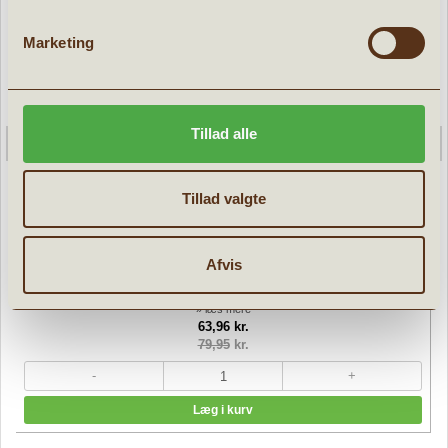
Marketing
Tillad alle
Tillad valgte
Veninde halskæder BFF magnetisk hjerte
Afvis
» læs mere
63,96 kr.
79,95
kr.