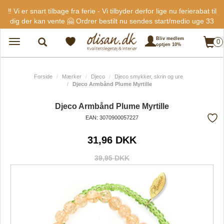
‼️ Vi er snart tilbage fra ferie - Vi tilbyder derfor lige nu ferierabat til
dig der kan vente 🤗 Ordrer bestilt nu sendes start/medio uge 33
Bliv medlem
0
Toggle
optjen 10%
navigation
Forside
Mærker
Djeco
Djeco smykker, skrin og ure
Djeco Armbånd Plume Myrtille
Djeco Armbånd Plume Myrtille
EAN: 3070900057227
Tilf
31,96 DKK
fra
favo
39,95 DKK