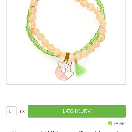
stk
på lager