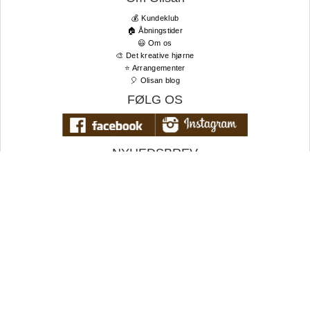
💰 Kundeklub
🏠 Åbningstider
😃 Om os
🎨 Det kreative hjørne
⭐️ Arrangementer
🎈 Olisan blog
FØLG OS
NYHEDSBREV
Tilmeld dig vores nyhedsbrev og få de bedste tilbud og seneste
nyheder først!
TIL TOPPEN
E-
mail
Tilmeld nyhedsbrev