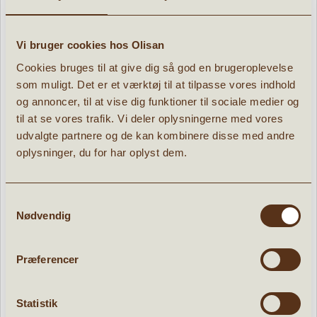
Armbånd Nessa med perler - 3 stk
Vi bruger cookies hos Olisan
» læs mere
Cookies bruges til at give dig så god en brugeroplevelse
39,96 kr.
49,95
kr.
som muligt. Det er et værktøj til at tilpasse vores indhold
og annoncer, til at vise dig funktioner til sociale medier og
til at se vores trafik. Vi deler oplysningerne med vores
udvalgte partnere og de kan kombinere disse med andre
oplysninger, du for har oplyst dem.
POPULÆRE PRODUKTER:
Samtykkevalg
Nødvendig
d
Tilbud
Præferencer
Statistik