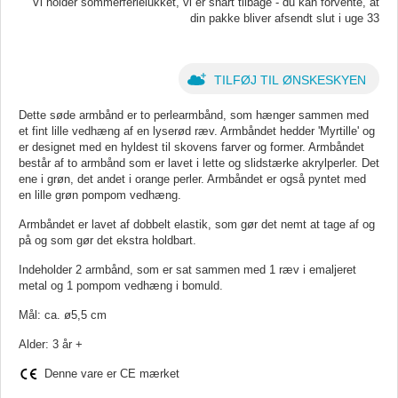
Vi holder sommerferielukket, vi er snart tilbage - du kan forvente, at
din pakke bliver afsendt slut i uge 33
TILFØJ TIL ØNSKESKYEN
Dette søde armbånd er to perlearmbånd, som hænger sammen med
et fint lille vedhæng af en lyserød ræv. Armbåndet hedder 'Myrtille' og
er designet med en hyldest til skovens farver og former. Armbåndet
består af to armbånd som er lavet i lette og slidstærke akrylperler. Det
ene i grøn, det andet i orange perler. Armbåndet er også pyntet med
en lille grøn pompom vedhæng.
Armbåndet er lavet af dobbelt elastik, som gør det nemt at tage af og
på og som gør det ekstra holdbart.
Indeholder 2 armbånd, som er sat sammen med 1 ræv i emaljeret
metal og 1 pompom vedhæng i bomuld.
Mål: ca. ø5,5 cm
Alder: 3 år +
Denne vare er CE mærket