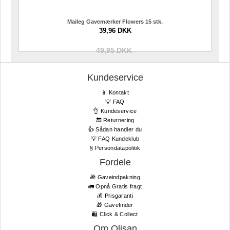
Maileg Gavemærker Flowers 15 stk.
39,96 DKK
49,95 DKK
Kundeservice
📱 Kontakt
💡 FAQ
👌 Kundeservice
🔙 Returnering
👍 Sådan handler du
💡 FAQ Kundeklub
§ Persondatapolitik
Fordele
🎁 Gaveindpakning
🚛 Opnå Gratis fragt
💰 Prisgaranti
🎁 Gavefinder
🛍 Click & Collect
Om Olisan