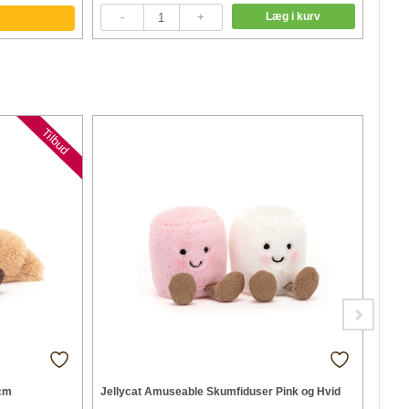
Tilbud
Jell
 cm
Jellycat Amuseable Skumfiduser Pink og Hvid