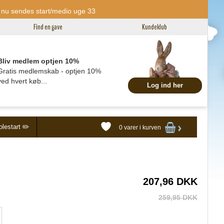
tilt nu sendes start/medio uge 33
Find en gave
Kundeklub
Bliv medlem optjen 10%
Gratis medlemskab - optjen 10%
ved hvert køb...
Log ind her
>
lestart ✏️
0 varer
i kurven
207,96 DKK
259,95 DKK