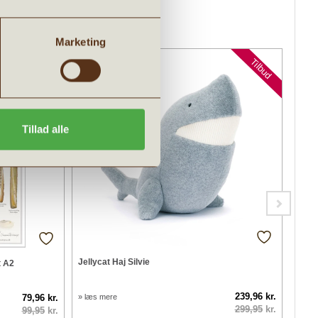
Marketing
Tilbud
Tilbud
Tillad alle
Jellycat Haj Silvie
t A2
Jelly
239,96 kr.
79,96 kr.
» læs mere
» læs
299,95
kr.
99,95
kr.