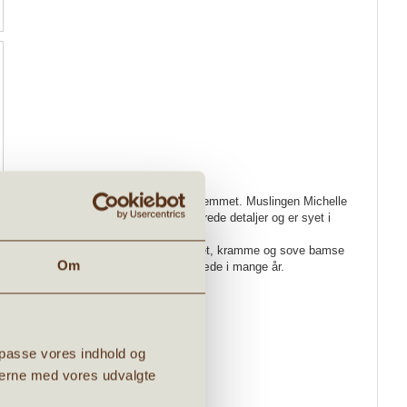
r ægte strandstemning direkte ind i hjemmet. Muslingen Michelle
Den fine muslingeskal har flotte broderede detaljer og er syet i
stof.
net som en sød pyntegenstand på værelset, kramme og sove bamse
Om
er Muslingne en bamse, der vil bringe glæde i mange år.
ilpasse vores indhold og
ingerne med vores udvalgte