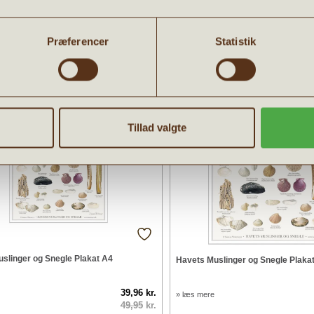
EFALER OGSÅ:
Præferencer
Statistik
Tilbud
Tillad valgte
slinger og Snegle Plakat A4
Havets Muslinger og Snegle Plaka
39,96 kr.
» læs mere
49,95
kr.