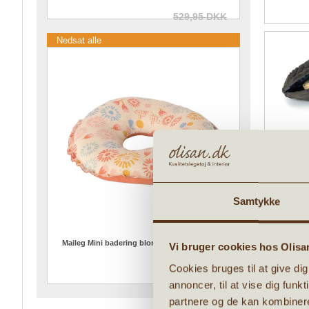
529,95 DKK
Nedsat alle
Jellycat A
har et smil
mørkegrå p
Muslingen 
Samtykke
eller som e
Måler: H11
Maileg Mini badering blomstret til micro mus
Vi bruger cookies hos Olisa
Siddende h
31,96 DKK
Cookies bruges til at give di
Alder: 0+
39,95 DKK
annoncer, til at vise dig funk
Denne
partnere og de kan kombinere