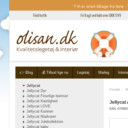
‼️ Vi er snart tilbage fra ferie
Find butik
Fri fragt ved køb over DKK 599
👉 Blog
💰 Tilbud lige nu
Legetøj
Maileg
Interi
Jellycat
Forside
M
Jellycat Dyr
Jellycat Finurlige bamser
Jellycat Kærlighed
Jellycat
Jellycat LOVE
EAN: 670983
Jellycat Kaniner
Jellycat Madvarer
Jellycat Julekollektion
Jellycat baby