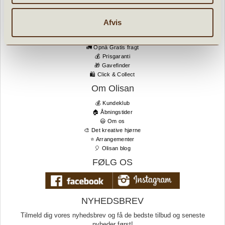
💡 FAQ Kundeklub
§ Persondatapolitik
Afvis
Fordele
🎁 Gaveindpakning
🚛 Opnå Gratis fragt
💰 Prisgaranti
🎁 Gavefinder
🛍 Click & Collect
Om Olisan
💰 Kundeklub
🏠 Åbningstider
😃 Om os
🎨 Det kreative hjørne
⭐️ Arrangementer
🎈 Olisan blog
FØLG OS
NYHEDSBREV
Tilmeld dig vores nyhedsbrev og få de bedste tilbud og seneste
nyheder først!