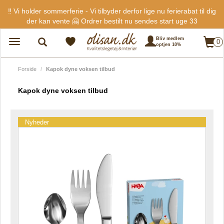
‼️ Vi holder sommerferie - Vi tilbyder derfor lige nu ferierabat til dig
der kan vente 🤗 Ordrer bestilt nu sendes start uge 33
Bliv medlem
0
Toggle
optjen 10%
navigation
Forside
Kapok dyne voksen tilbud
Kapok dyne voksen tilbud
Nyheder