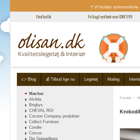
‼️ Vi holder sommerferie -
Find butik
Fri fragt ved køb over DKK 599
👉 Blog
💰 Tilbud lige nu
Legetøj
Maileg
Interi
Mærker
Forside
M
Alvilda
Brigbys
CHEVAL ROI
Krokodil
Cocoon Company produkter
Collect Furniture
Corolle
Corvus
Die Spiegelburg