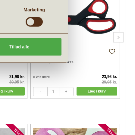
Marketing
Tillad alle
.
Corvus Børnesaks Ass.
Grøn 
31,96 kr.
23,96 kr.
» læs mere
» læs
39,95
kr.
29,95
kr.
Tilbud
Tilbud