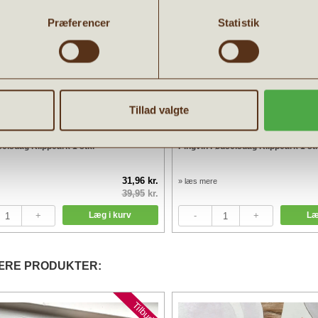
Præferencer
Statistik
Tillad valgte
selsdag Klippeark 1 stk.
Pingvin Fødselsdag Klippeark 1 stk
31,96 kr.
» læs mere
39,95
kr.
ÆRE PRODUKTER:
Tilbud