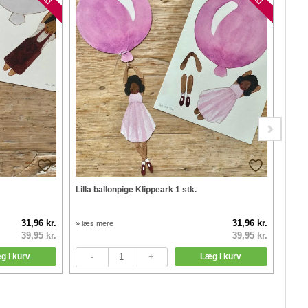
Lilla ballonpige Klippeark 1 stk.
Jell
31,96 kr.
31,96 kr.
» læs mere
» læs
39,95
kr.
39,95
kr.