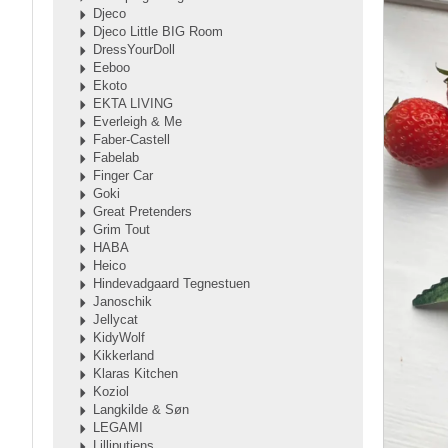
Djeco
Djeco Little BIG Room
DressYourDoll
Eeboo
Ekoto
EKTA LIVING
Everleigh & Me
Faber-Castell
Fabelab
Finger Car
Goki
Great Pretenders
Grim Tout
HABA
Heico
Hindevadgaard Tegnestuen
Janoschik
Jellycat
KidyWolf
Kikkerland
Klaras Kitchen
Koziol
Langkilde & Søn
LEGAMI
Lilliputiens