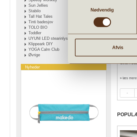
Samtykkevalg
Sun Jellies
Nødvendig
Stabilo
Tall Hat Tales
Tinti badesjov
TOLO BIO
Toddler
UYUNI LED stearinlys
Klippeark DIY
Afvis
YOGA Calm Club
Øvrige
Goki Fødselsdagsoptog med dyr i træ
Giraf Fød
Nyheder
31,96 kr.
215,96 kr.
» læs mere
» læs mere
39,95
kr.
269,95
kr.
POPUL
Nyheder
Tilbud