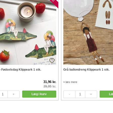
e Fødselsdag Klippeark 1 stk.
Grå ballondreng Klippeark 1 stk.
31,96 kr.
» læs mere
39,95
kr.