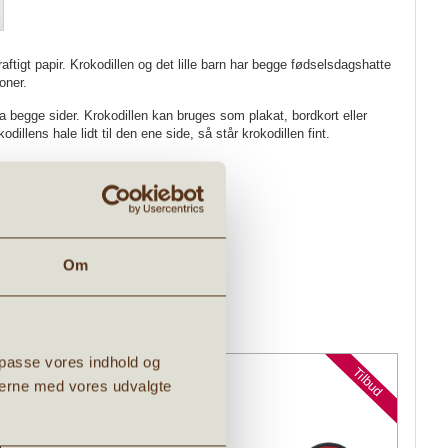
aftigt papir. Krokodillen og det lille barn har begge fødselsdagshatte
loner.
a begge sider. Krokodillen kan bruges som plakat, bordkort eller
dillens hale lidt til den ene side, så står krokodillen fint.
der, da trykket er håndmalede.
Om
ilpasse vores indhold og
Tilbud
Tilbud
ingerne med vores udvalgte