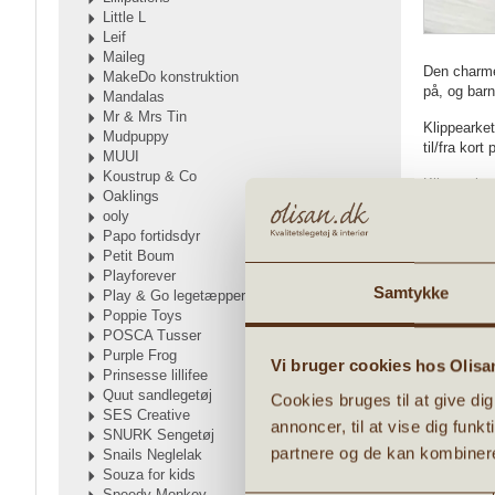
Little L
Leif
Maileg
Den charmer
MakeDo konstruktion
på, og barn
Mandalas
Mr & Mrs Tin
Klippearket
Mudpuppy
til/fra kort
MUUI
Koustrup & Co
Klippearket
Oaklings
ooly
Arket er st
Papo fortidsdyr
Petit Boum
Når du kli
Playforever
Samtykke
OBS. Placér
Play & Go legetæpper
Poppie Toys
POSCA Tusser
VI ANB
Purple Frog
Vi bruger cookies hos Olisa
Prinsesse lillifee
Quut sandlegetøj
Cookies bruges til at give di
Tilbud
Tilbud
SES Creative
annoncer, til at vise dig funk
SNURK Sengetøj
partnere og de kan kombinere
Snails Neglelak
Souza for kids
Speedy Monkey