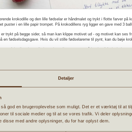
ende krokodille og den lille fødselar er håndmalet og trykt i flotte farver på kr
et puster i en lille papir trompet. På krokodillens ryg ligger en gave med 3 bal
 er trykt på begge sider, så man kan klippe motivet ud - og motivet kan ses fr
 på en fødselsdagsgave. Hvis du vil stille fødselarerne til pynt, kan du bøje kroko
 er perfekt til en hyggelig krea dag, eller som pynt på bordet til fødselsdagen.
r. A5 - unikt dansk design trykt på 300g papir på begge sider.
pper skal du være opmærksom på at trykket ikke er 100% identisk på de to si
Detaljer
 aldrig udklippet tæt på levende lys.
EFALER OGSÅ:
n
g så god en brugeroplevelse som muligt. Det er et værktøj til at t
Tilbud
tioner til sociale medier og til at se vores trafik. Vi deler oplysn
 disse med andre oplysninger, du for har oplyst dem.