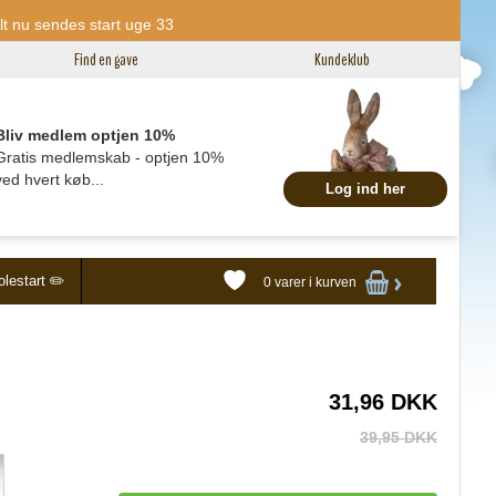
tilt nu sendes start uge 33
Find en gave
Kundeklub
Bliv medlem optjen 10%
Gratis medlemskab - optjen 10%
ved hvert køb...
Log ind her
>
lestart ✏️
0 varer
i kurven
31,96 DKK
39,95 DKK