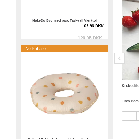
MakeDo Byg med pap, Taske til Værktøj
103,96 DKK
129,95 DKK
Nedsat alle
8cm
Corvus Skruetvinge til bord
Krokodill
189,95 kr.
39,96 kr.
» læs mere
» læs mere
49,95
kr.