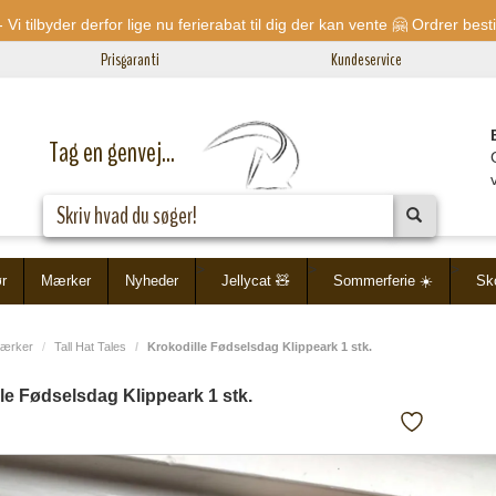
 Vi tilbyder derfor lige nu ferierabat til dig der kan vente 🤗 Ordrer bes
Prisgaranti
Kundeservice
Tag en genvej...
>
>
>
ør
Mærker
Nyheder
Jellycat 🧸
Sommerferie ☀️
Sko
ærker
Tall Hat Tales
Krokodille Fødselsdag Klippeark 1 stk.
le Fødselsdag Klippeark 1 stk.
Tilføj/fjern
fra
favoritliste