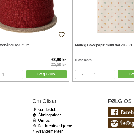
avebånd Rød 25 m
Maileg Gavepapir multi dot 2023 1
63,96 kr.
» læs mere
79,95
kr.
Om Olisan
FØLG OS
💰 Kundeklub
🏠 Åbningstider
😃 Om os
🎨 Det kreative hjørne
⭐️ Arrangementer