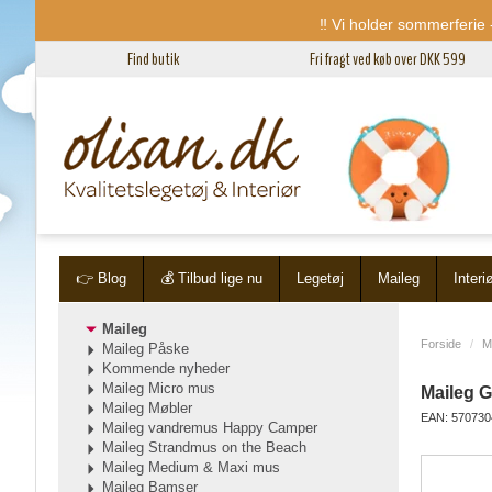
‼️ Vi holder sommerferie -
Find butik
Fri fragt ved køb over DKK 599
👉 Blog
💰 Tilbud lige nu
Legetøj
Maileg
Interi
Maileg
Forside
M
Maileg Påske
Kommende nyheder
Maileg Micro mus
Maileg 
Maileg Møbler
EAN: 570730
Maileg vandremus Happy Camper
Maileg Strandmus on the Beach
Maileg Medium & Maxi mus
Maileg Bamser