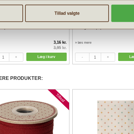
Tillad valgte
vepose Mae - Kuvert
Maileg Gavepapir merle creme 10
3,16 kr.
» læs mere
3,95
kr.
ÆRE PRODUKTER:
Tilbud