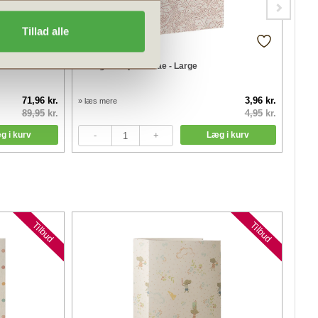
Tillad alle
 m
Maileg Gavepose Mae - Large
Maile
71,96 kr.
3,96 kr.
» læs mere
» læs
89,95
kr.
4,95
kr.
Tilbud
Tilbud