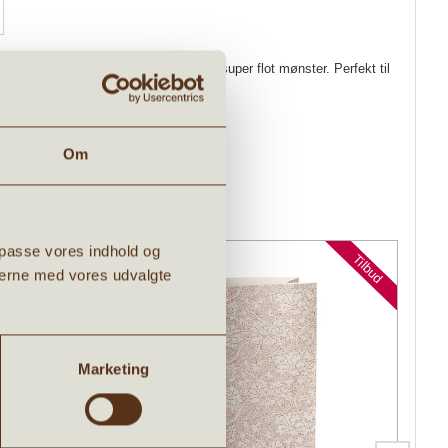
 snirkler og snørkler, som skaber et super flot mønster. Perfekt til
eg papir, gavebånd samt Til/Fra-kort.
Om
ilpasse vores indhold og
Tilbud
Tilbud
ingerne med vores udvalgte
Marketing