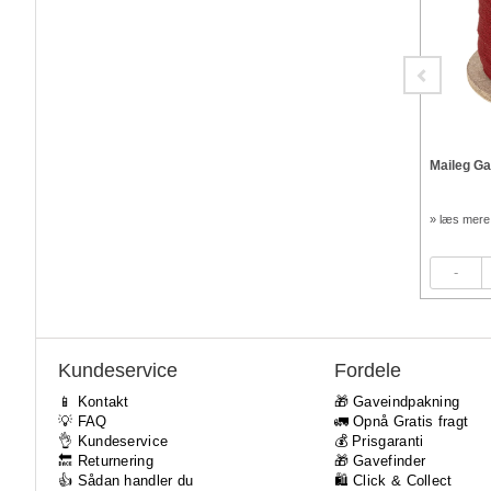
Maileg Gavepapir Margie blomster 10 meter
Maileg G
63,96 kr.
71,96 kr.
» læs mere
» læs mere
79,95
kr.
89,95
kr.
Kundeservice
Fordele
📱 Kontakt
🎁 Gaveindpakning
💡 FAQ
🚛 Opnå Gratis fragt
👌 Kundeservice
💰 Prisgaranti
🔙 Returnering
🎁 Gavefinder
👍 Sådan handler du
🛍 Click & Collect