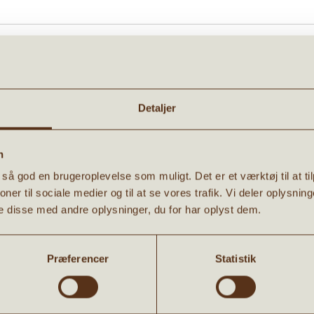
te og unikke gavepapir fra Maileg. Gavepapiret er dekoreret med fine lyserøde
e, til en som måske ikke fejrer jul eller som bare elsker lyserød.
0 meter lang med kraftigt gavepapir. Sæt dit eget præg på julegaven med Mail
 x L100 cm
Detaljer
EFALER OGSÅ:
n
g så god en brugeroplevelse som muligt. Det er et værktøj til at t
Tilbud
tioner til sociale medier og til at se vores trafik. Vi deler oplysn
 disse med andre oplysninger, du for har oplyst dem.
Præferencer
Statistik