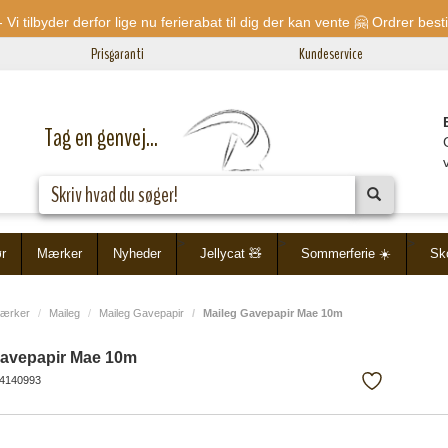
 Vi tilbyder derfor lige nu ferierabat til dig der kan vente 🤗 Ordrer bes
Prisgaranti
Kundeservice
Tag en genvej...
>
>
>
ør
Mærker
Nyheder
Jellycat 🧸
Sommerferie ☀️
Sko
ærker
Maileg
Maileg Gavepapir
Maileg Gavepapir Mae 10m
Gavepapir Mae 10m
4140993
Tilføj/fjern
fra
favoritliste