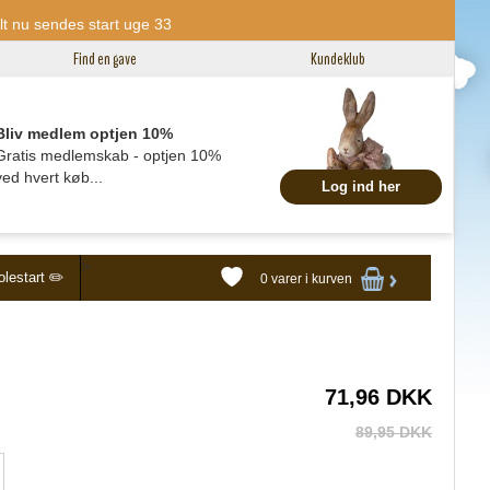
tilt nu sendes start uge 33
Find en gave
Kundeklub
Bliv medlem optjen 10%
Gratis medlemskab - optjen 10%
ved hvert køb...
Log ind her
>
lestart ✏️
0 varer
i kurven
71,96 DKK
89,95 DKK