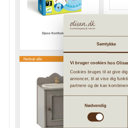
Det skønnes
en flot gav
Djeco Kortholder hund
Rullen er 1
39,96 DKK
Måler: B55
Samtykke
49,95 DKK
VI ANB
Nedsat alle
Vi bruger cookies hos Olisa
Cookies bruges til at give di
Kommende
Tilbud
nyhed
annoncer, til at vise dig funk
partnere og de kan kombinere
Samtykkevalg
Nødvendig