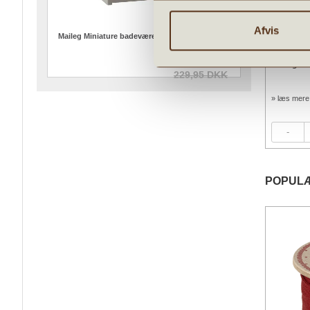
Afvis
Maileg Miniature badeværelsesmøbel med vask
183,96 DKK
ammelrosa
Maileg Ga
Maileg Gavepapir 10 m - Ternet Petrol
229,95 DKK
79,96 kr.
99,95 kr.
» læs mere
» læs mere
99,95
kr.
Forudbestil
POPUL
Tilbud
Tilbud