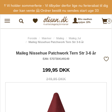
‼️ Vi holder sommerferie - Vi tilbyder derfor lige nu ferierabat til dig
der kan vente 🤗 Ordrer bestilt nu sendes start uge 33
Bliv medlem
0
Toggle
optjen 10%
navigation
Forside
Mærker
Maileg
Maileg Jul
Maileg Nissehue Patchwork Tern Str 3-6 år
Maileg Nissehue Patchwork Tern Str 3-6 år
EAN: 5707304149149
Tilf
199,95 DKK
fra
favo
249,95 DKK