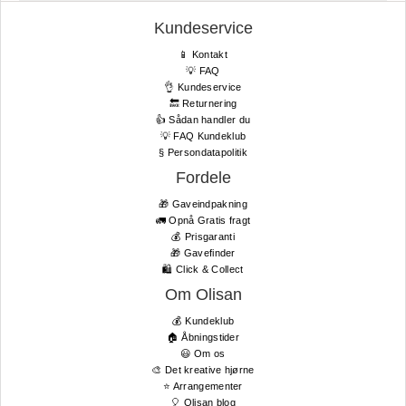
Kundeservice
📱 Kontakt
💡 FAQ
👌 Kundeservice
🔙 Returnering
👍 Sådan handler du
💡 FAQ Kundeklub
§ Persondatapolitik
Fordele
🎁 Gaveindpakning
🚛 Opnå Gratis fragt
💰 Prisgaranti
🎁 Gavefinder
🛍 Click & Collect
Om Olisan
💰 Kundeklub
🏠 Åbningstider
😃 Om os
🎨 Det kreative hjørne
⭐️ Arrangementer
🎈 Olisan blog