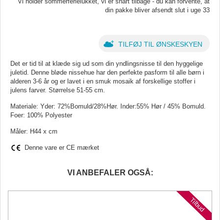
Vi holder sommerferielukket, vi er snart tilbage - du kan forvente, at
din pakke bliver afsendt slut i uge 33
TILFØJ TIL ØNSKESKYEN
Det er tid til at klæde sig ud som din yndlingsnisse til den hyggelige
juletid. Denne bløde nissehue har den perfekte pasform til alle børn i
alderen 3-6 år og er lavet i en smuk mosaik af forskellige stoffer i
julens farver. Størrelse 51-55 cm.
Materiale: Yder: 72%Bomuld/28%Hør. Inder:55% Hør / 45% Bomuld.
Foer: 100% Polyester
Måler: H44 x cm
Denne vare er CE mærket
VI ANBEFALER OGSÅ:
Tilbud