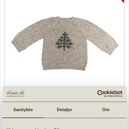
Maileg Julesweater juletræ Str 5-6 år
Samtykke
Detaljer
Om
» læs mere
179,95 kr.
299,95
kr.