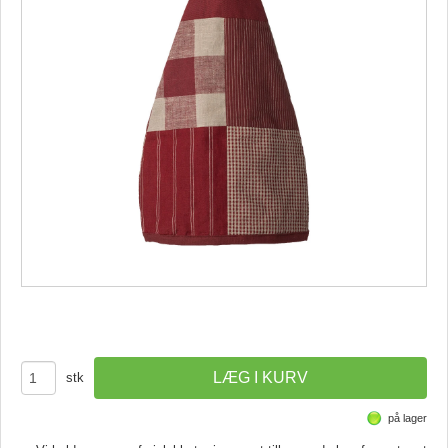
stk
på lager