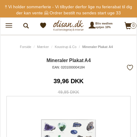
‼️ Vi holder sommerferie - Vi tilbyder derfor lige nu ferierabat til dig
der kan vente 🤗 Ordrer bestilt nu sendes start uge 33
Bliv medlem
0
Toggle
optjen 10%
navigation
Forside
Mærker
Koustrup & Co
Mineraler Plakat A4
Mineraler Plakat A4
EAN: 0201000004184
Tilf
39,96 DKK
fra
favo
49,95 DKK