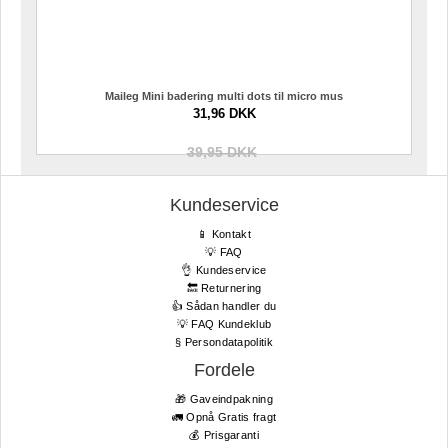
Maileg Mini badering multi dots til micro mus
31,96 DKK
39,95 DKK
Kundeservice
📱 Kontakt
💡 FAQ
👌 Kundeservice
🔙 Returnering
👍 Sådan handler du
💡 FAQ Kundeklub
§ Persondatapolitik
Fordele
🎁 Gaveindpakning
🚛 Opnå Gratis fragt
💰 Prisgaranti