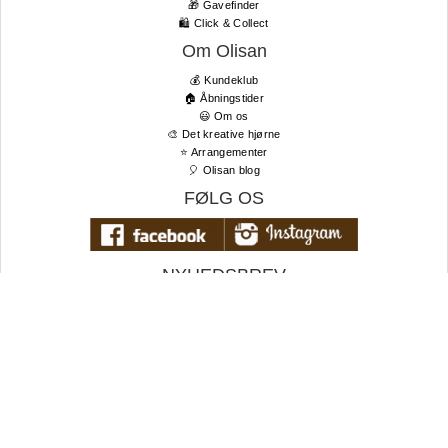
🎁 Gavefinder
🛍 Click & Collect
Om Olisan
💰 Kundeklub
🏠 Åbningstider
😃 Om os
🎨 Det kreative hjørne
⭐️ Arrangementer
🎈 Olisan blog
FØLG OS
NYHEDSBREV
Tilmeld dig vores nyhedsbrev og få de bedste tilbud og seneste
nyheder først!
TIL TOPPEN
E-
mail
Tilmeld nyhedsbrev