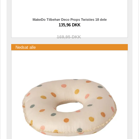
MakeDo Tilbehør Deco Props Twisties 18 dele
135,96 DKK
169,95 DKK
Nedsat alle