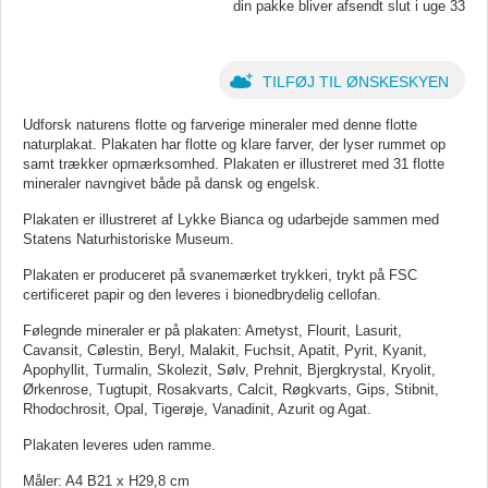
din pakke bliver afsendt slut i uge 33
TILFØJ TIL ØNSKESKYEN
Udforsk naturens flotte og farverige mineraler med denne flotte
naturplakat. Plakaten har flotte og klare farver, der lyser rummet op
samt trækker opmærksomhed. Plakaten er illustreret med 31 flotte
mineraler navngivet både på dansk og engelsk.
Plakaten er illustreret af Lykke Bianca og udarbejde sammen med
Statens Naturhistoriske Museum.
Plakaten er produceret på svanemærket trykkeri, trykt på FSC
certificeret papir og den leveres i bionedbrydelig cellofan.
Følegnde mineraler er på plakaten: Ametyst, Flourit, Lasurit,
Cavansit, Cølestin, Beryl, Malakit, Fuchsit, Apatit, Pyrit, Kyanit,
Apophyllit, Turmalin, Skolezit, Sølv, Prehnit, Bjergkrystal, Kryolit,
Ørkenrose, Tugtupit, Rosakvarts, Calcit, Røgkvarts, Gips, Stibnit,
Rhodochrosit, Opal, Tigerøje, Vanadinit, Azurit og Agat.
Plakaten leveres uden ramme.
Måler: A4 B21 x H29,8 cm