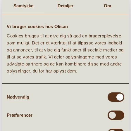
Samtykke
Detaljer
Om
Mineraler Plakat A2
Vi bruger cookies hos Olisan
Cookies bruges til at give dig så god en brugeroplevelse
» læs mere
som muligt. Det er et værktøj til at tilpasse vores indhold
79,96 kr.
og annoncer, til at vise dig funktioner til sociale medier og
99,95
kr.
til at se vores trafik. Vi deler oplysningerne med vores
udvalgte partnere og de kan kombinere disse med andre
oplysninger, du for har oplyst dem.
POPULÆRE PRODUKTER:
Samtykkevalg
Nødvendig
d
Tilbud
Præferencer