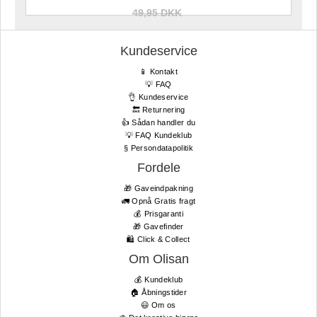
49,95 DKK
Kundeservice
📱 Kontakt
💡 FAQ
👌 Kundeservice
🔙 Returnering
👍 Sådan handler du
💡 FAQ Kundeklub
§ Persondatapolitik
Fordele
🎁 Gaveindpakning
🚛 Opnå Gratis fragt
💰 Prisgaranti
🎁 Gavefinder
🛍 Click & Collect
Om Olisan
💰 Kundeklub
🏠 Åbningstider
😃 Om os