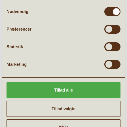
799,96 kr.
Samtykkevalg
999,95
kr.
Nødvendig
Præferencer
POPULÆRE PRODUKTER:
Statistik
d
Tilbud
Marketing
Tillad alle
Tillad valgte