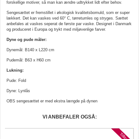
forskellige motiver, så man kan ændre udtrykket lidt efter behov.
Sengesættet er fremstillet i økologisk kvalitetsbomuld, som er super
lækkert. Det kan vaskes ved 60° C, tørretumles og stryges. Sættet
anbefales at vaskes seperat de første par vaske. Designet i Danmark
og produceret i Europa og trykt med miljøvenlige farver.
Dyne og pude måler:
Dynemål: B140 x L220 cm
Pudemål: B63 x H60 cm
Lukning:
Pude: Fold
Dyne: Lynlås
OBS sengesættet er med ekstra længde på dynen
VI ANBEFALER OGSÅ:
d
Tilbud