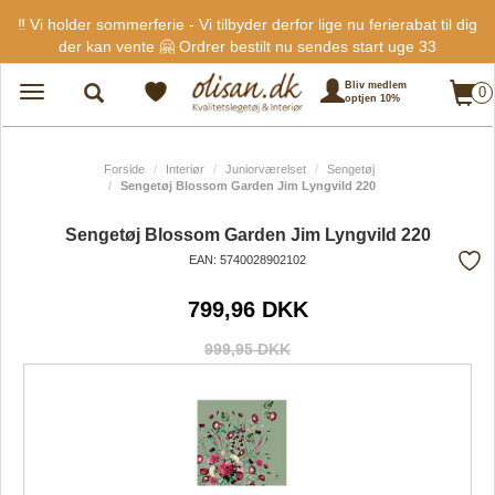
‼️ Vi holder sommerferie - Vi tilbyder derfor lige nu ferierabat til dig
der kan vente 🤗 Ordrer bestilt nu sendes start uge 33
Bliv medlem
0
Toggle
optjen 10%
navigation
Forside
Interiør
Juniorværelset
Sengetøj
Sengetøj Blossom Garden Jim Lyngvild 220
Sengetøj Blossom Garden Jim Lyngvild 220
EAN: 5740028902102
Tilf
799,96 DKK
fra
favo
999,95 DKK