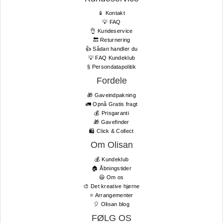
📱 Kontakt
💡 FAQ
👌 Kundeservice
🔙 Returnering
👍 Sådan handler du
💡 FAQ Kundeklub
§ Persondatapolitik
Fordele
🎁 Gaveindpakning
🚛 Opnå Gratis fragt
💰 Prisgaranti
🎁 Gavefinder
🛍 Click & Collect
Om Olisan
💰 Kundeklub
🏠 Åbningstider
😃 Om os
🎨 Det kreative hjørne
⭐️ Arrangementer
🎈 Olisan blog
FØLG OS