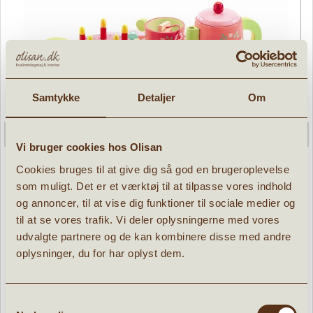
Samtykke
Detaljer
Om
Vi bruger cookies hos Olisan
Cookies bruges til at give dig så god en brugeroplevelse
som muligt. Det er et værktøj til at tilpasse vores indhold
og annoncer, til at vise dig funktioner til sociale medier og
Djeco Rose's testel på bakke
til at se vores trafik. Vi deler oplysningerne med vores
udvalgte partnere og de kan kombinere disse med andre
» læs mere
oplysninger, du for har oplyst dem.
311,96 kr.
389,95
kr.
Samtykkevalg