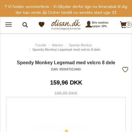
‼️ Vi holder sommerferie - Vi tilbyder derfor lige nu ferierabat til dig
der kan vente 🤗 Ordrer bestilt nu sendes start uge 33
Bliv medlem
0
Toggle
optjen 10%
navigation
Forside
Mærker
Speedy Monkey
Speedy Monkey Legemad med velcro 8 dele
Speedy Monkey Legemad med velcro 8 dele
EAN: 850047013460
Tilf
159,96 DKK
fra
favo
199,95 DKK