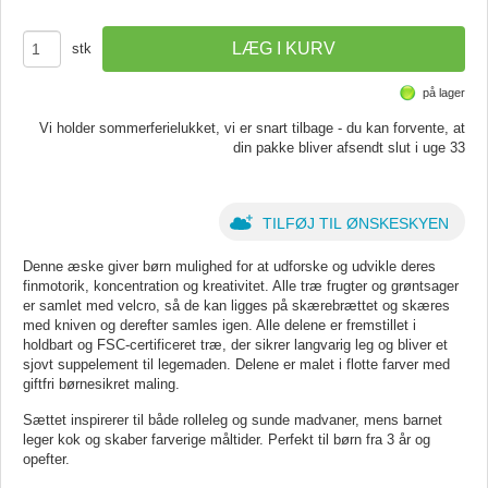
stk
på lager
Vi holder sommerferielukket, vi er snart tilbage - du kan forvente, at
din pakke bliver afsendt slut i uge 33
TILFØJ TIL ØNSKESKYEN
Denne æske giver børn mulighed for at udforske og udvikle deres
finmotorik, koncentration og kreativitet. Alle træ frugter og grøntsager
er samlet med velcro, så de kan ligges på skærebrættet og skæres
med kniven og derefter samles igen. Alle delene er fremstillet i
holdbart og FSC-certificeret træ, der sikrer langvarig leg og bliver et
sjovt suppelement til legemaden. Delene er malet i flotte farver med
giftfri børnesikret maling.
Sættet inspirerer til både rolleleg og sunde madvaner, mens barnet
leger kok og skaber farverige måltider. Perfekt til børn fra 3 år og
opefter.