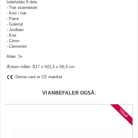
Indeholder 8 dele:
- Træ skærebræt
- Kniv i træ
- Pære
- Gulerod
- Jordbær
- Kiwi
- Citron
- Clementin
Alder: 3+
Æsken måler: B17 x H21,5 x D6,5 cm
Denne vare er CE mærket
VI ANBEFALER OGSÅ:
d
Tilbud