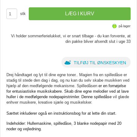
stk
på lager
Vi holder sommerferielukket, vi er snart tilbage - du kan forvente, at
din pakke bliver afsendt slut i uge 33
TILFØJ TIL ØNSKESKYEN
Drej håndtaget og lyt til dine egne toner.. Magien fra en spilledåse er
stadig til stede den dag i dag, og nu kan du selv skabe musikken ved
hjælp af den medfølgende mekanisme. Spilledåsen
er en fornøjelse
for entusiastiske musikskabere. Skab dine egne melodier ved at lave
huller i de medfølgende nodepapirstrimler. Denne spilledåse
vil glæde
enhver musikere, kreative sjæle og musikelsker.
Sættet inkluderer også en instruktionsbog for at lette din start.
Indeholder: Hullemaskine, spilledåse, 3 blanke nodepapir med 20
noder og vejledning.