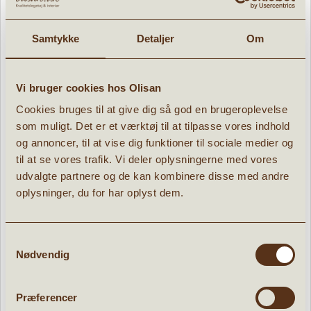
Samtykke
Detaljer
Om
Spilledåsesæt med nodepapir
Vi bruger cookies hos Olisan
» læs mere
Cookies bruges til at give dig så god en brugeroplevelse
207,96 kr.
som muligt. Det er et værktøj til at tilpasse vores indhold
259,95
kr.
og annoncer, til at vise dig funktioner til sociale medier og
til at se vores trafik. Vi deler oplysningerne med vores
udvalgte partnere og de kan kombinere disse med andre
oplysninger, du for har oplyst dem.
POPULÆRE PRODUKTER:
Samtykkevalg
Nødvendig
d
Tilbud
Præferencer