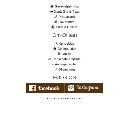
🎁 Gaveindpakning
🚛 Opnå Gratis fragt
💰 Prisgaranti
🎁 Gavefinder
🛍 Click & Collect
Om Olisan
💰 Kundeklub
🏠 Åbningstider
😃 Om os
🎨 Det kreative hjørne
⭐️ Arrangementer
🎈 Olisan blog
FØLG OS
NYHEDSBREV
Tilmeld dig vores nyhedsbrev og få de bedste tilbud og seneste
nyheder først!
TIL TOPPEN
E-
mail