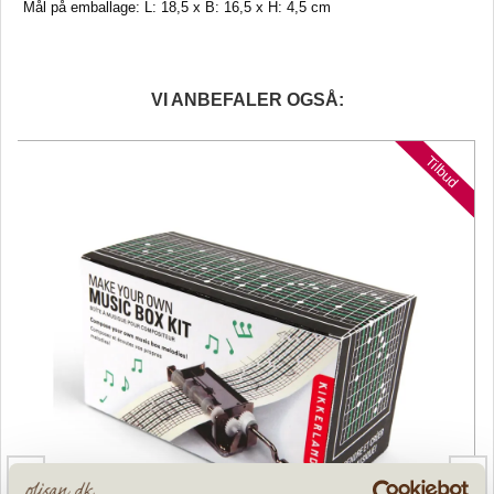
Mål på emballage: L: 18,5 x B: 16,5 x H: 4,5 cm
VI ANBEFALER OGSÅ:
d
Tilbud