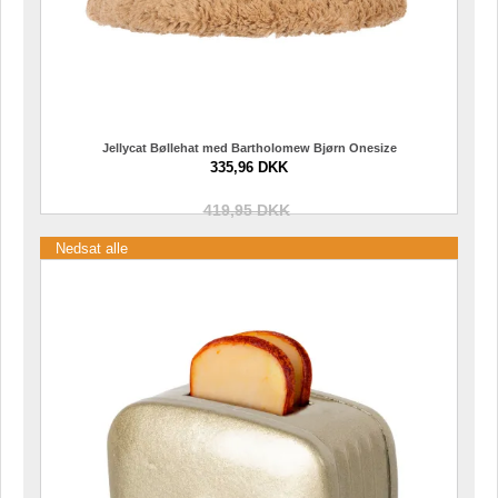
Jellycat Bøllehat med Bartholomew Bjørn Onesize
335,96 DKK
419,95 DKK
Nedsat alle