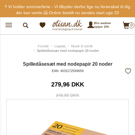
‼️ Vi holder sommerferie - Vi tilbyder derfor lige nu ferierabat til dig
der kan vente 🤗 Ordrer bestilt nu sendes start uge 33
Bliv medlem
0
Toggle
optjen 10%
navigation
Forside
Legetøj
Musik & rytmik
Spilledåsesæt med nodepapir 20 noder
Spilledåsesæt med nodepapir 20 noder
EAN: 4031172594659
Tilf
279,96 DKK
fra
favo
349,95 DKK