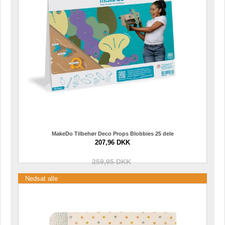
MakeDo Tilbehør Deco Props Blobbies 25 dele
207,96 DKK
259,95 DKK
Nedsat alle