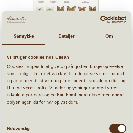
Samtykke
Detaljer
Om
Vi bruger cookies hos Olisan
Cookies bruges til at give dig så god en brugeroplevelse
som muligt. Det er et værktøj til at tilpasse vores indhold
og annoncer, til at vise dig funktioner til sociale medier og
Dag- og Natsommerfugle Plakat A2
til at se vores trafik. Vi deler oplysningerne med vores
udvalgte partnere og de kan kombinere disse med andre
» læs mere
oplysninger, du for har oplyst dem.
79,96 kr.
99,95
kr.
Samtykkevalg
Nødvendig