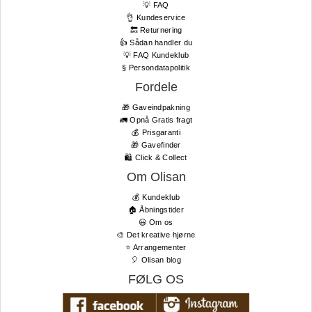
💡 FAQ
👌 Kundeservice
🔙 Returnering
👍 Sådan handler du
💡 FAQ Kundeklub
§ Persondatapolitik
Fordele
🎁 Gaveindpakning
🚛 Opnå Gratis fragt
💰 Prisgaranti
🎁 Gavefinder
🛍 Click & Collect
Om Olisan
💰 Kundeklub
🏠 Åbningstider
😃 Om os
🎨 Det kreative hjørne
⭐️ Arrangementer
🎈 Olisan blog
FØLG OS