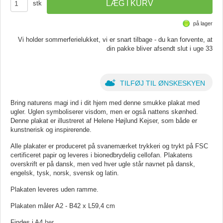
stk
på lager
Vi holder sommerferielukket, vi er snart tilbage - du kan forvente, at
din pakke bliver afsendt slut i uge 33
TILFØJ TIL ØNSKESKYEN
Bring naturens magi ind i dit hjem med denne smukke plakat med
ugler. Uglen symboliserer visdom, men er også nattens skønhed.
Denne plakat er illustreret af Helene Højlund Kejser, som både er
kunstnerisk og inspirerende.
Alle plakater er produceret på svanemærket trykkeri og trykt på FSC
certificeret papir og leveres i bionedbrydelig cellofan. Plakatens
overskrift er på dansk, men ved hver ugle står navnet på dansk,
engelsk, tysk, norsk, svensk og latin.
Plakaten leveres uden ramme.
Plakaten måler A2 - B42 x L59,4 cm
Findes i A4
her