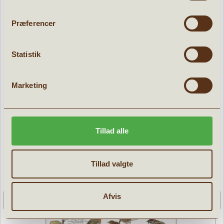
Præferencer
POPULÆRE PRODUKTER:
Statistik
d
Tilbud
Marketing
Tillad alle
Tillad valgte
Afvis