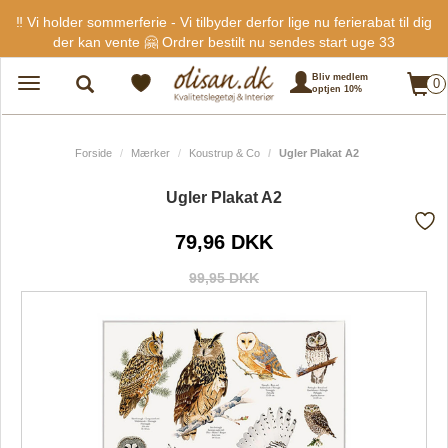
‼️ Vi holder sommerferie - Vi tilbyder derfor lige nu ferierabat til dig
der kan vente 🤗 Ordrer bestilt nu sendes start uge 33
Bliv medlem
0
Toggle
optjen 10%
navigation
Forside
Mærker
Koustrup & Co
Ugler Plakat A2
Ugler Plakat A2
79,96 DKK
Tilf
fra
99,95 DKK
favo