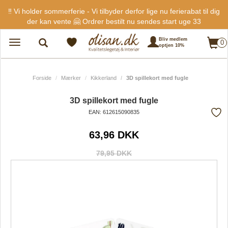
‼️ Vi holder sommerferie - Vi tilbyder derfor lige nu ferierabat til dig
der kan vente 🤗 Ordrer bestilt nu sendes start uge 33
Bliv medlem
0
Toggle
optjen 10%
navigation
Forside
Mærker
Kikkerland
3D spillekort med fugle
3D spillekort med fugle
EAN: 612615090835
Tilf
63,96 DKK
fra
favo
79,95 DKK