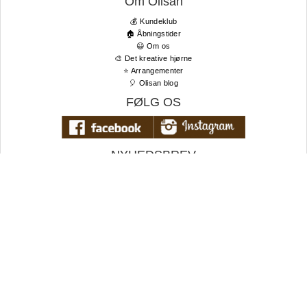
Om Olisan
💰 Kundeklub
🏠 Åbningstider
😃 Om os
🎨 Det kreative hjørne
⭐️ Arrangementer
🎈 Olisan blog
FØLG OS
NYHEDSBREV
Tilmeld dig vores nyhedsbrev og få de bedste tilbud og seneste
nyheder først!
TIL TOPPEN
E-
mail
Tilmeld nyhedsbrev