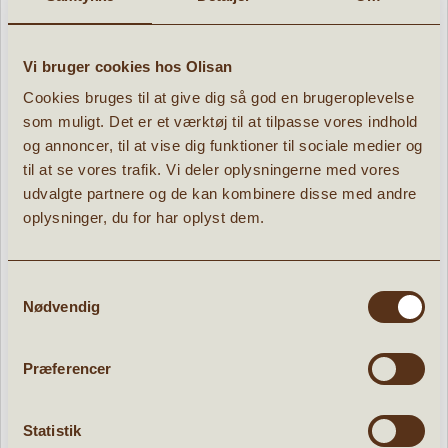
Djeco Kortspil - Piratatak
Vi bruger cookies hos Olisan
» læs mere
Cookies bruges til at give dig så god en brugeroplevelse
55,96 kr.
som muligt. Det er et værktøj til at tilpasse vores indhold
69,95
kr.
og annoncer, til at vise dig funktioner til sociale medier og
til at se vores trafik. Vi deler oplysningerne med vores
udvalgte partnere og de kan kombinere disse med andre
oplysninger, du for har oplyst dem.
POPULÆRE PRODUKTER:
Samtykkevalg
Nødvendig
d
Tilbud
Præferencer
Statistik