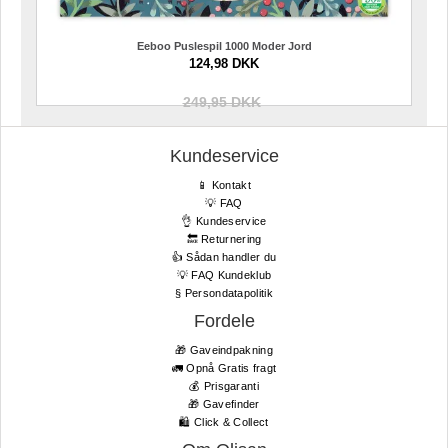
Eeboo Puslespil 1000 Moder Jord
124,98 DKK
249,95 DKK
Kundeservice
📱 Kontakt
💡 FAQ
👌 Kundeservice
🔙 Returnering
👍 Sådan handler du
💡 FAQ Kundeklub
§ Persondatapolitik
Fordele
🎁 Gaveindpakning
🚛 Opnå Gratis fragt
💰 Prisgaranti
🎁 Gavefinder
🛍 Click & Collect