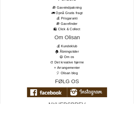
🎁 Gaveindpakning
🚛 Opnå Gratis fragt
💰 Prisgaranti
🎁 Gavefinder
🛍 Click & Collect
Om Olisan
💰 Kundeklub
🏠 Åbningstider
😃 Om os
🎨 Det kreative hjørne
⭐️ Arrangementer
🎈 Olisan blog
FØLG OS
NYHEDSBREV
Tilmeld dig vores nyhedsbrev og få de bedste tilbud og seneste
nyheder først!
TIL TOPPEN
E-
mail