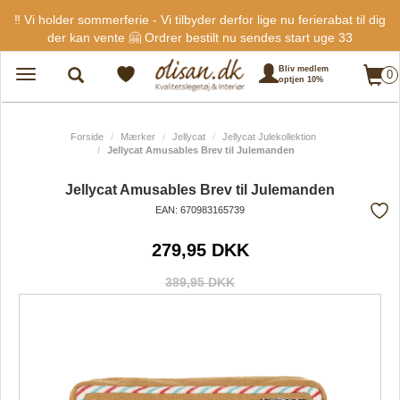
‼️ Vi holder sommerferie - Vi tilbyder derfor lige nu ferierabat til dig
der kan vente 🤗 Ordrer bestilt nu sendes start uge 33
Bliv medlem
0
Toggle
optjen 10%
navigation
Forside
Mærker
Jellycat
Jellycat Julekollektion
Jellycat Amusables Brev til Julemanden
Jellycat Amusables Brev til Julemanden
EAN: 670983165739
Tilf
279,95 DKK
fra
favo
389,95 DKK