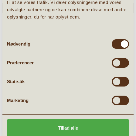
til at se vores trafik. Vi deler oplysningerne med vores
udvalgte partnere og de kan kombinere disse med andre
oplysninger, du for har oplyst dem.
Samtykkevalg
Nødvendig
Jellycat Bartholomew Bjørn med Skidragt
» læs mere
Præferencer
489,95 kr.
Statistik
Udsolgt
Marketing
POPULÆRE PRODUKTER:
er
Tilbud
Tillad alle