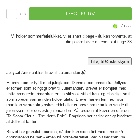
stk
på lager
Vi holder sommerferielukket, vi er snart tilbage - du kan forvente, at
din pakke bliver afsendt slut i uge 33
Tilføj til Ønskeskyen
Jellycat Amuseables Brev til Julemanden 📬
Et brev som er fyldt med juleglæde. Denne søde bamse fra Jellycat
er formet som et rigtigt brev til Julemanden. Brevet er komplet med
flotte broderede frimærker, en fin slikstok stibet kant og et dejligt smil
som spreder varme i den kolde juletid. Brevet har en lomme, hvor
man kan sætte sin ønskeseddel eller et brev som man kan sende til
julenissen eller selveste julemanden. På forsiden af kuverten står der
'To Santa Claus - The North Pole". Bagsiden har et fint ansigt broderet
af Jellycat katten.
Brevet har granulat i bunden, så den kan sidde fint med sine små
chokoladebrune ben - enten på børneværelset, ved nissedøren, på