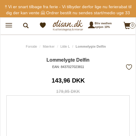
‼️ Vi er snart tilbage fra ferie - Vi tilbyder derfor lige nu ferierabat til
dig der kan vente 🤗 Ordrer bestilt nu sendes start/medio uge 33
Bliv medlem
0
Toggle
optjen 10%
navigation
Forside
Mærker
Little L
Lommelygte Delfin
Lommelygte Delfin
EAN: 8437027023811
Tilf
143,96 DKK
fra
favo
179,95 DKK