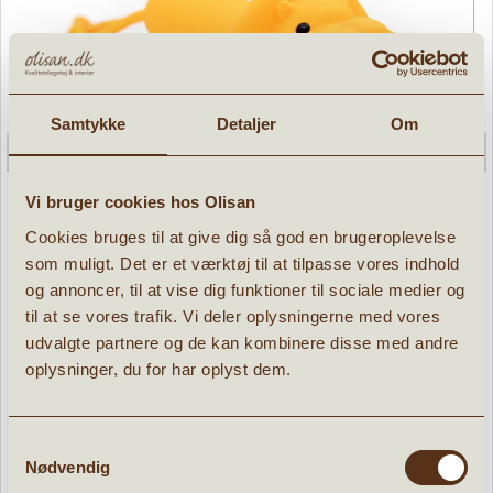
Samtykke
Detaljer
Om
Vi bruger cookies hos Olisan
Cookies bruges til at give dig så god en brugeroplevelse
som muligt. Det er et værktøj til at tilpasse vores indhold
Lommelygte Løve
og annoncer, til at vise dig funktioner til sociale medier og
til at se vores trafik. Vi deler oplysningerne med vores
» læs mere
udvalgte partnere og de kan kombinere disse med andre
143,96 kr.
oplysninger, du for har oplyst dem.
179,95
kr.
Samtykkevalg
Nødvendig