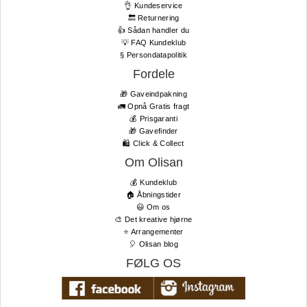
👌 Kundeservice
🔙 Returnering
👍 Sådan handler du
💡 FAQ Kundeklub
§ Persondatapolitik
Fordele
🎁 Gaveindpakning
🚛 Opnå Gratis fragt
💰 Prisgaranti
🎁 Gavefinder
🛍 Click & Collect
Om Olisan
💰 Kundeklub
🏠 Åbningstider
😃 Om os
🎨 Det kreative hjørne
⭐️ Arrangementer
🎈 Olisan blog
FØLG OS