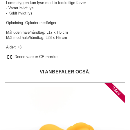
Lommelygten kan lyse med to forskellige farver:
- Varmt hvidt lys
- Koldt hvidt lys
Opladning: Oplader medfølger
Mål uden hale/håndtag: L17 x H5 cm
Mål med hale/håndtag: L28 x H5 cm
Alder: +3
Denne vare er CE mærket
VI ANBEFALER OGSÅ:
d
Tilbud