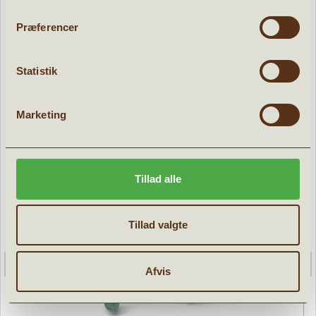
POPULÆRE PRODUKTER:
Præferencer
d
Tilbud
Statistik
Marketing
Tillad alle
Tillad valgte
Afvis