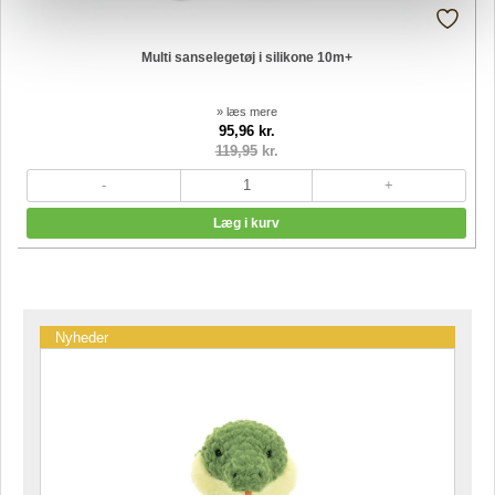
Multi sanselegetøj i silikone 10m+
» læs mere
95,96 kr.
119,95
kr.
Nyheder