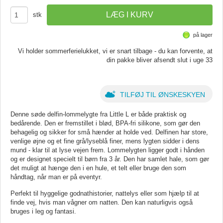
stk
på lager
Vi holder sommerferielukket, vi er snart tilbage - du kan forvente, at
din pakke bliver afsendt slut i uge 33
TILFØJ TIL ØNSKESKYEN
Denne søde delfin-lommelygte fra Little L er både praktisk og
bedårende. Den er fremstillet i blød, BPA-fri silikone, som gør den
behagelig og sikker for små hænder at holde ved. Delfinen har store,
venlige øjne og et fine grå/lyseblå finer, mens lygten sidder i dens
mund - klar til at lyse vejen frem. Lommelygten ligger godt i hånden
og er designet specielt til børn fra 3 år. Den har samlet hale, som gør
det muligt at hænge den i en hule, et telt eller bruge den som
håndtag, når man er på eventyr.
Perfekt til hyggelige godnathistorier, nattelys eller som hjælp til at
finde vej, hvis man vågner om natten. Den kan naturligvis også
bruges i leg og fantasi.