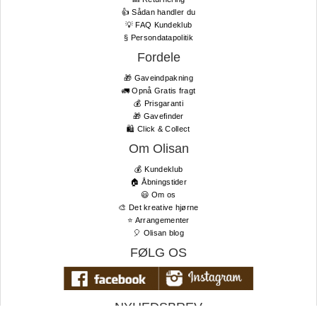
👍 Sådan handler du
💡 FAQ Kundeklub
§ Persondatapolitik
Fordele
🎁 Gaveindpakning
🚛 Opnå Gratis fragt
💰 Prisgaranti
🎁 Gavefinder
🛍 Click & Collect
Om Olisan
💰 Kundeklub
🏠 Åbningstider
😃 Om os
🎨 Det kreative hjørne
⭐️ Arrangementer
🎈 Olisan blog
FØLG OS
NYHEDSBREV