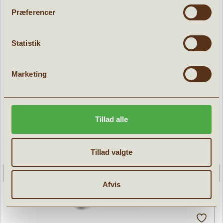
POPULÆRE PRODUKTER:
Præferencer
d
Tilbud
Statistik
Marketing
Tillad alle
Tillad valgte
Afvis