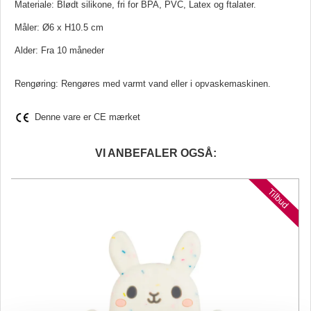
Materiale: Blødt silikone, fri for BPA, PVC, Latex og ftalater.
Måler: Ø6 x H10.5 cm
Alder: Fra 10 måneder
Rengøring: Rengøres med varmt vand eller i opvaskemaskinen.
Denne vare er CE mærket
VI ANBEFALER OGSÅ:
d
Tilbud