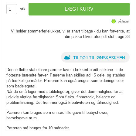
stk
på lager
Vi holder sommerferielukket, vi er snart tilbage - du kan forvente, at
din pakke bliver afsendt slut i uge 33
TILFØJ TIL ØNSKESKYEN
Denne flotte stabelbare pære er lavet i lækkert blødt silikone - i de
flotteste brændte farver. Pærerne kan skilles ad i 5 dele, og stables
på forskellige måder. Pæreren kan også bruges som bideringe eller
som badelegetøj.
Når de små leger med stablelegetøj, giver det dem mulighed for at
udvikle vigtige færdigheder. Som f.eks. finmotorik, balance og
problemløsning. Det fremmer også kreativiteten og tålmodighed.
Pæreren kan bruges som en sød lille gave til babyshower,
barselsgave m.m.
Pæreren må bruges fra 10 måneder.