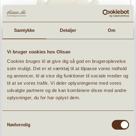
Samtykke
Detaljer
Om
Vi bruger cookies hos Olisan
Cookies bruges til at give dig så god en brugeroplevelse
som muligt. Det er et værktøj til at tilpasse vores indhold
Bidering i Silikone Kanin
og annoncer, til at vise dig funktioner til sociale medier og
til at se vores trafik. Vi deler oplysningerne med vores
» læs mere
87,96 kr.
udvalgte partnere og de kan kombinere disse med andre
109,95
kr.
oplysninger, du for har oplyst dem.
Samtykkevalg
Nødvendig