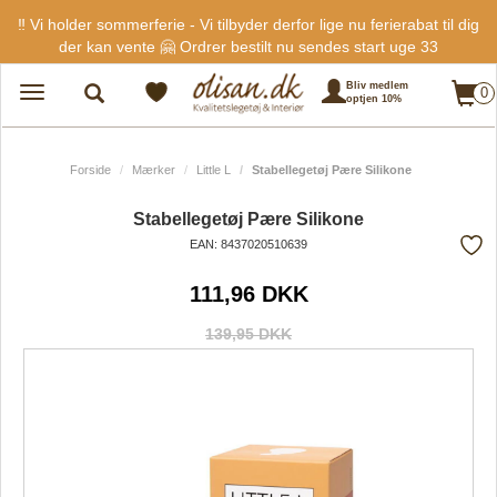
‼️ Vi holder sommerferie - Vi tilbyder derfor lige nu ferierabat til dig
der kan vente 🤗 Ordrer bestilt nu sendes start uge 33
Bliv medlem
0
Toggle
optjen 10%
navigation
Forside
Mærker
Little L
Stabellegetøj Pære Silikone
Stabellegetøj Pære Silikone
EAN: 8437020510639
Tilf
111,96 DKK
fra
favo
139,95 DKK