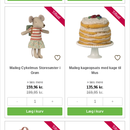
Nyheder
Tilbud
Tilbud
Maileg Cykelmus Storesøster i
Maileg kageopsats med kage til
Grøn
Mus
» læs mere
» læs mere
159,96 kr.
135,96 kr.
199,95
kr.
169,95
kr.
Nyheder
Nyheder
Tilbud
Tilbud