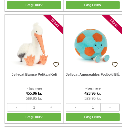
Nyheder
Nyheder
Tilbud
Tilbud
Jellycat Bamse Pelikan Keli
Jellycat Amuseables Fodbold Blå
» læs mere
» læs mere
455,96 kr.
423,96 kr.
569,95
kr.
529,95
kr.