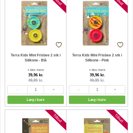
Nyheder
Nyheder
Tilbud
Tilbud
Terra Kids Mini Frisbee 2 stk i
Terra Kids Mini Frisbee 2 stk i
Silikone - Blå
Silikone - Pink
» læs mere
» læs mere
39,96 kr.
39,96 kr.
49,95
kr.
49,95
kr.
Nyheder
Nyheder
Tilbud
Tilbud