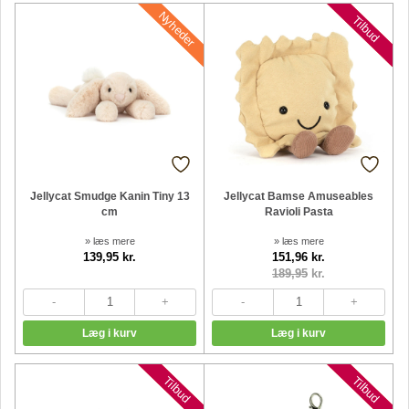
Nyheder
Nyheder
Tilbud
Jellycat Smudge Kanin Tiny 13
Jellycat Bamse Amuseables
cm
Ravioli Pasta
» læs mere
» læs mere
139,95 kr.
151,96 kr.
189,95
kr.
Nyheder
Nyheder
Tilbud
Tilbud