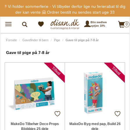
‼️ Vi holder sommerferie - Vi tilbyder derfor lige nu ferierabat til dig
der kan vente 🤗 Ordrer bestilt nu sendes start uge 33
Bliv medlem
0
Toggle
optjen 10%
navigation
Forside
Gavefinder til børn
Pige
Gave til pige på 7-8 år
Gave til pige på 7-8 år
Nyheder
Nyheder
Tilbud
Tilbud
MakeDo Tilbehør Deco Props
MakeDo Byg med pap, Build 26
Blobbies 25 dele
dele