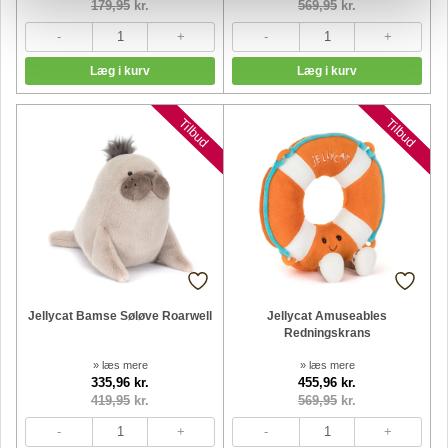
179,95
kr.
569,95
kr.
Nyheder
Nyheder
Tilbud
Tilbud
Jellycat Bamse Søløve Roarwell
Jellycat Amuseables
Redningskrans
» læs mere
» læs mere
335,96 kr.
455,96 kr.
419,95
kr.
569,95
kr.