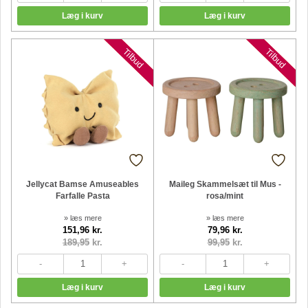
Nyheder
Nyheder
Tilbud
Tilbud
Jellycat Bamse Amuseables
Maileg Skammelsæt til Mus -
Farfalle Pasta
rosa/mint
» læs mere
» læs mere
151,96 kr.
79,96 kr.
189,95
kr.
99,95
kr.