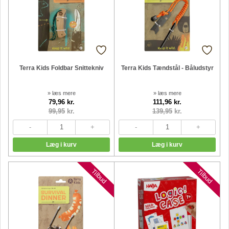
Terra Kids Foldbar Snittekniv
Terra Kids Tændstål - Båludstyr
» læs mere
» læs mere
79,96 kr.
111,96 kr.
99,95
kr.
139,95
kr.
Nyheder
Nyheder
Tilbud
Tilbud