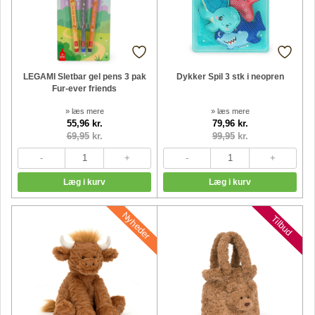
LEGAMI Sletbar gel pens 3 pak
Dykker Spil 3 stk i neopren
Fur-ever friends
» læs mere
» læs mere
55,96 kr.
79,96 kr.
69,95
kr.
99,95
kr.
Nyheder
Nyheder
Tilbud