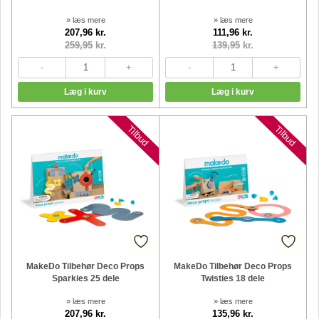
» læs mere
» læs mere
207,96 kr.
111,96 kr.
259,95
kr.
139,95
kr.
Nyheder
Nyheder
Tilbud
Tilbud
MakeDo Tilbehør Deco Props
MakeDo Tilbehør Deco Props
Sparkies 25 dele
Twisties 18 dele
» læs mere
» læs mere
207,96 kr.
135,96 kr.