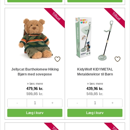
Nyheder
Nyheder
Tilbud
Tilbud
Jellycat Bartholomew Hiking
KidyWolf KIDYMETAL
Bjørn med sovepose
Metaldetektor til Børn
» læs mere
» læs mere
479,96 kr.
439,96 kr.
599,95
kr.
549,95
kr.