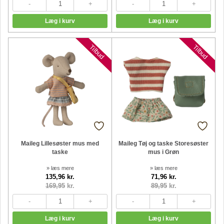
Nyheder
Nyheder
Tilbud
Tilbud
Maileg Lillesøster mus med
Maileg Tøj og taske Storesøster
taske
mus i Grøn
» læs mere
» læs mere
135,96 kr.
71,96 kr.
169,95
kr.
89,95
kr.