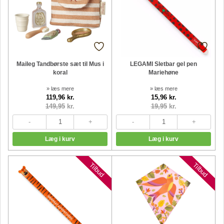
Maileg Tandbørste sæt til Mus i
LEGAMI Sletbar gel pen
koral
Mariehøne
» læs mere
» læs mere
119,96 kr.
15,96 kr.
149,95
kr.
19,95
kr.
Nyheder
Nyheder
Tilbud
Tilbud