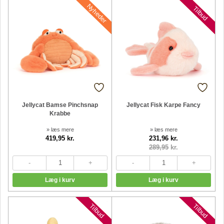
Nyheder
Nyheder
Tilbud
Jellycat Bamse Pinchsnap
Jellycat Fisk Karpe Fancy
Krabbe
» læs mere
» læs mere
419,95 kr.
231,96 kr.
289,95
kr.
Nyheder
Nyheder
Tilbud
Tilbud