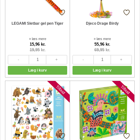
LEGAMI Sletbar gel pen Tiger
Djeco Drage Birdy
» læs mere
» læs mere
15,96 kr.
55,96 kr.
19,95
kr.
69,95
kr.
Nyheder
Nyheder
Tilbud
Tilbud