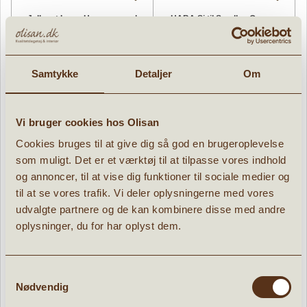
Jellycat Larry Hummer med
HABA Si til Sandleg Orange
sømandstrøje
» læs mere
» læs mere
447,96 kr.
31,96 kr.
Samtykke
Detaljer
Om
559,95
kr.
39,95
kr.
Vi bruger cookies hos Olisan
Cookies bruges til at give dig så god en brugeroplevelse
Nyheder
Nyheder
Tilbud
Tilbud
som muligt. Det er et værktøj til at tilpasse vores indhold
og annoncer, til at vise dig funktioner til sociale medier og
til at se vores trafik. Vi deler oplysningerne med vores
udvalgte partnere og de kan kombinere disse med andre
oplysninger, du for har oplyst dem.
Samtykkevalg
Nødvendig
Jellycat Amuseables Sushi
Jellycat Amuseables Sushi
Coneroi Temaki
Codhi Californian Roll