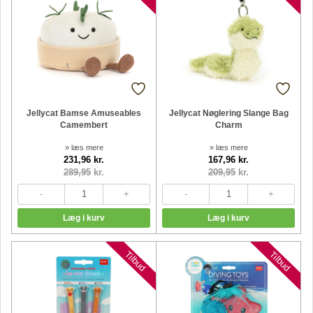
Jellycat Bamse Amuseables
Jellycat Nøglering Slange Bag
Camembert
Charm
» læs mere
» læs mere
231,96 kr.
167,96 kr.
289,95
kr.
209,95
kr.
Nyheder
Nyheder
Tilbud
Tilbud