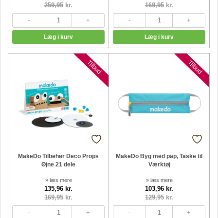
259,95
kr.
169,95
kr.
Nyheder
Nyheder
Tilbud
Tilbud
MakeDo Tilbehør Deco Props
MakeDo Byg med pap, Taske til
Øjne 21 dele
Værktøj
» læs mere
» læs mere
135,96 kr.
103,96 kr.
169,95
kr.
129,95
kr.