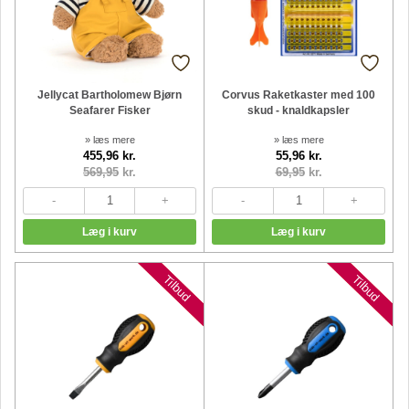
Jellycat Bartholomew Bjørn
Corvus Raketkaster med 100
Seafarer Fisker
skud - knaldkapsler
» læs mere
» læs mere
455,96 kr.
55,96 kr.
569,95
kr.
69,95
kr.
Nyheder
Nyheder
Tilbud
Tilbud