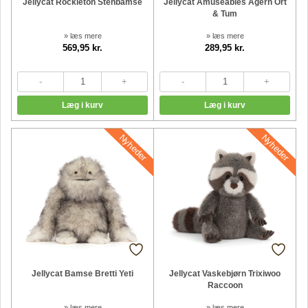
Jellycat Rockleton Stenbamse
Jellycat Amuseables Agern Ort
& Tum
» læs mere
» læs mere
569,95 kr.
289,95 kr.
Nyheder
Nyheder
Jellycat Bamse Bretti Yeti
Jellycat Vaskebjørn Trixiwoo
Raccoon
» læs mere
» læs mere