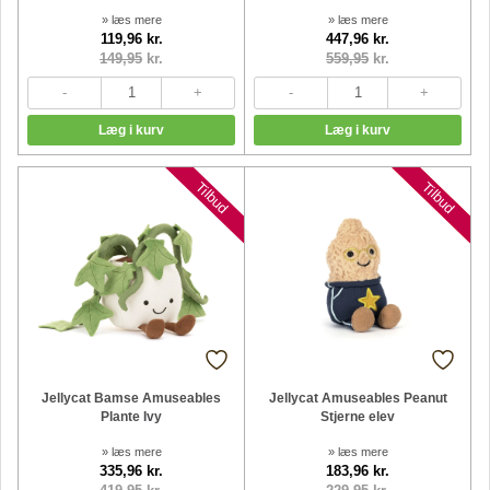
» læs mere
» læs mere
119,96 kr.
447,96 kr.
149,95
kr.
559,95
kr.
Nyheder
Tilbud
Tilbud
Jellycat Bamse Amuseables
Jellycat Amuseables Peanut
Plante Ivy
Stjerne elev
» læs mere
» læs mere
335,96 kr.
183,96 kr.