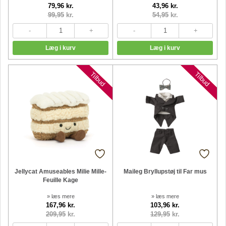
79,96 kr.
43,96 kr.
99,95
kr.
54,95
kr.
Nyheder
Nyheder
Tilbud
Tilbud
Jellycat Amuseables Milie Mille-
Maileg Bryllupstøj til Far mus
Feuille Kage
» læs mere
» læs mere
167,96 kr.
103,96 kr.
209,95
kr.
129,95
kr.