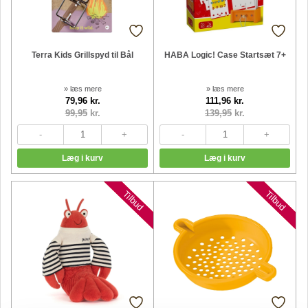
Terra Kids Grillspyd til Bål
HABA Logic! Case Startsæt 7+
» læs mere
» læs mere
79,96 kr.
111,96 kr.
99,95
kr.
139,95
kr.
Nyheder
Nyheder
Tilbud
Tilbud