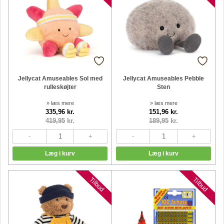
Jellycat Amuseables Sol med
Jellycat Amuseables Pebble
rulleskøjter
Sten
» læs mere
» læs mere
335,96 kr.
151,96 kr.
419,95
kr.
189,95
kr.
Nyheder
Nyheder
Tilbud
Tilbud