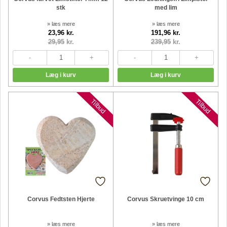
stk
med lim
» læs mere
» læs mere
23,96 kr.
191,96 kr.
29,95
kr.
239,95
kr.
Nyheder
Nyheder
Tilbud
Tilbud
Corvus Fedtsten Hjerte
Corvus Skruetvinge 10 cm
» læs mere
» læs mere