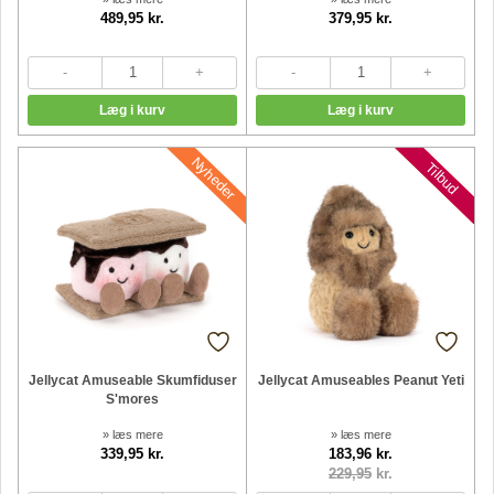
489,95 kr.
379,95 kr.
Nyheder
Nyheder
Tilbud
Jellycat Amuseable Skumfiduser
Jellycat Amuseables Peanut Yeti
S'mores
» læs mere
» læs mere
339,95 kr.
183,96 kr.
229,95
kr.