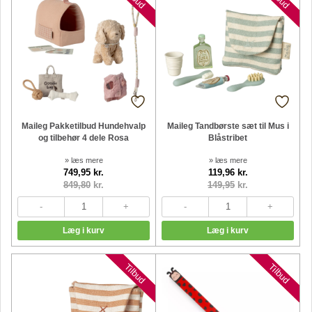
Maileg Pakketilbud Hundehvalp
Maileg Tandbørste sæt til Mus i
og tilbehør 4 dele Rosa
Blåstribet
» læs mere
» læs mere
749,95 kr.
119,96 kr.
849,80
kr.
149,95
kr.
Nyheder
Nyheder
Tilbud
Tilbud