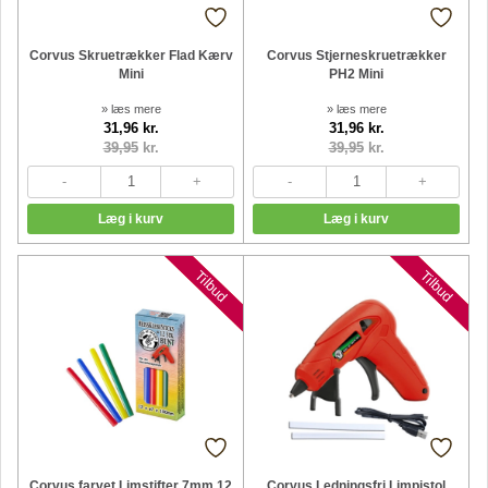
Corvus Skruetrækker Flad Kærv
Corvus Stjerneskruetrækker
Mini
PH2 Mini
» læs mere
» læs mere
31,96 kr.
31,96 kr.
39,95
kr.
39,95
kr.
Nyheder
Nyheder
Tilbud
Tilbud
Corvus farvet Limstifter 7mm 12
Corvus Ledningsfri Limpistol