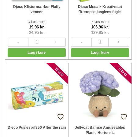
Djeco Klistermærker Fluffy
Djeco Mosaik Kreativsæt
venner
Trætoppe junglens fugle
» læs mere
» læs mere
19,96 kr.
103,96 kr.
24,95
kr.
129,95
kr.
Nyheder
Nyheder
Tilbud
Tilbud
Djeco Puslespil 350 After the rain
Jellycat Bamse Amuseables
Plante Hortensia