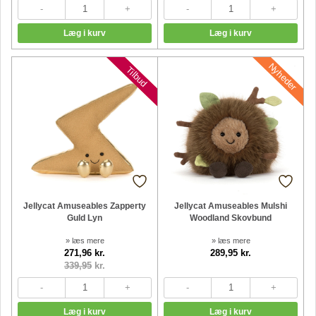
Nyheder
Nyheder
Tilbud
Jellycat Amuseables Zapperty
Jellycat Amuseables Mulshi
Guld Lyn
Woodland Skovbund
» læs mere
» læs mere
271,96 kr.
289,95 kr.
339,95
kr.